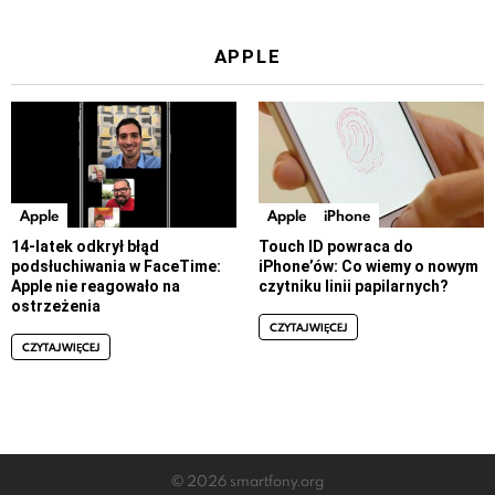
APPLE
Apple
Apple
iPhone
14-latek odkrył błąd
Touch ID powraca do
podsłuchiwania w FaceTime:
iPhone’ów: Co wiemy o nowym
Apple nie reagowało na
czytniku linii papilarnych?
ostrzeżenia
CZYTAJ WIĘCEJ
CZYTAJ WIĘCEJ
© 2026 smartfony.org