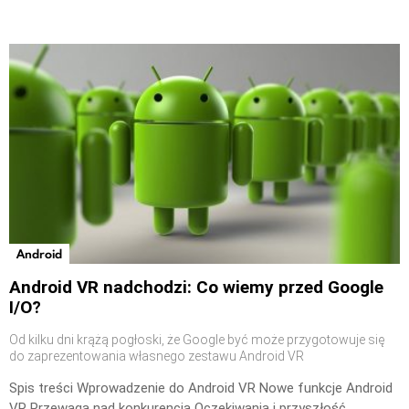
Android
Android VR nadchodzi: Co wiemy przed Google
I/O?
Od kilku dni krążą pogłoski, że Google być może przygotowuje się
do zaprezentowania własnego zestawu Android VR
Spis treści Wprowadzenie do Android VR Nowe funkcje Android
VR Przewaga nad konkurencją Oczekiwania i przyszłość