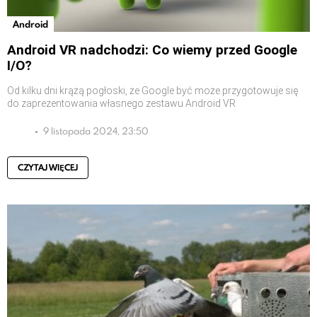
Android
Android VR nadchodzi: Co wiemy przed Google
I/O?
Od kilku dni krążą pogłoski, że Google być może przygotowuje się
do zaprezentowania własnego zestawu Android VR
9 listopada 2024, 23:50
CZYTAJ WIĘCEJ