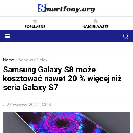
POPULARNE
NAJCIEKAWSZE
S
Menu
You are here:
Home
Samsung Galaxy S8 może kosztować nawet 20 % więcej niż seria Galaxy S7
Samsung Galaxy S8 może
kosztować nawet 20 % więcej niż
seria Galaxy S7
27 marca 2024, 01:18