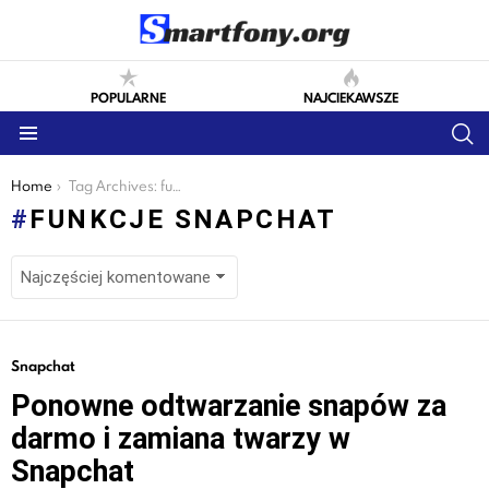
POPULARNE
NAJCIEKAWSZE
S
Menu
You are here:
Home
Tag Archives: funkcje snapchat
FUNKCJE SNAPCHAT
LATEST
Snapchat
STORIES
Ponowne odtwarzanie snapów za
darmo i zamiana twarzy w
Snapchat