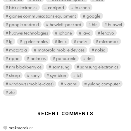
bbk electronics
coolpad
foxconn
gionee communications equipment
google
google android
hewlett-packard
htc
huawei
huawei technologies
iphone
lava
lenovo
lg
lg electronics
linux
meizu
micromax
motorola
motorola mobile devices
nokia
oppo
palm os
panasonic
rim
rim blackberry os
samsung
samsung electronics
sharp
sony
symbian
tcl
windows (mobile-class)
xiaomi
yulong computer
zte
RECENT COMMENTS
arekmarek
on