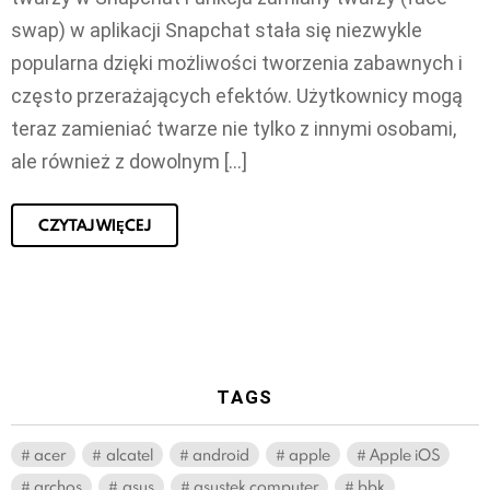
swap) w aplikacji Snapchat stała się niezwykle
popularna dzięki możliwości tworzenia zabawnych i
często przerażających efektów. Użytkownicy mogą
teraz zamieniać twarze nie tylko z innymi osobami,
ale również z dowolnym […]
CZYTAJ WIĘCEJ
TAGS
acer
alcatel
android
apple
Apple iOS
archos
asus
asustek computer
bbk