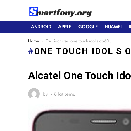
ANDROID
APPLE
GOOGLE
HUAWEI
You are here:
Home
Tag Archives: one touch idol s ot-6034r
ONE TOUCH IDOL S 
Alcatel One Touch Id
LATEST
STORIES
by
8 lat temu