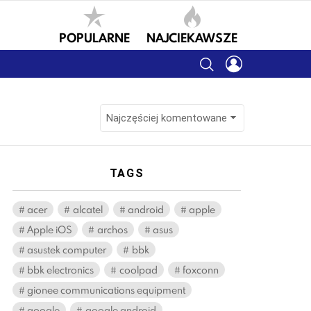
POPULARNE
NAJCIEKAWSZE
SEARCH
LOGIN
TAGS
acer
alcatel
android
apple
Apple iOS
archos
asus
asustek computer
bbk
bbk electronics
coolpad
foxconn
gionee communications equipment
google
google android