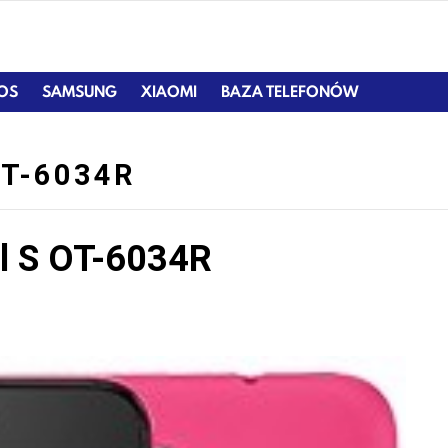
IOS
SAMSUNG
XIAOMI
BAZA TELEFONÓW
OT-6034R
ol S OT-6034R