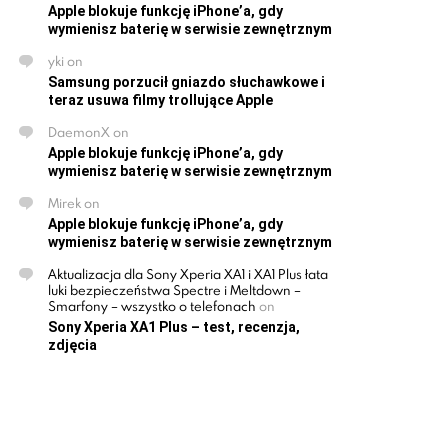
Apple blokuje funkcję iPhone’a, gdy
wymienisz baterię w serwisie zewnętrznym
yki
on
Samsung porzucił gniazdo słuchawkowe i
teraz usuwa filmy trollujące Apple
DaemonX
on
Apple blokuje funkcję iPhone’a, gdy
wymienisz baterię w serwisie zewnętrznym
Mirek
on
Apple blokuje funkcję iPhone’a, gdy
wymienisz baterię w serwisie zewnętrznym
Aktualizacja dla Sony Xperia XA1 i XA1 Plus łata
luki bezpieczeństwa Spectre i Meltdown –
Smarfony – wszystko o telefonach
on
Sony Xperia XA1 Plus – test, recenzja,
zdjęcia