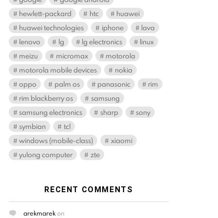
hewlett-packard
htc
huawei
huawei technologies
iphone
lava
lenovo
lg
lg electronics
linux
meizu
micromax
motorola
motorola mobile devices
nokia
oppo
palm os
panasonic
rim
rim blackberry os
samsung
samsung electronics
sharp
sony
symbian
tcl
windows (mobile-class)
xiaomi
yulong computer
zte
RECENT COMMENTS
arekmarek
on