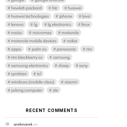
hewlett-packard
htc
huawei
huawei technologies
iphone
lava
lenovo
lg
lg electronics
linux
meizu
micromax
motorola
motorola mobile devices
nokia
oppo
palm os
panasonic
rim
rim blackberry os
samsung
samsung electronics
sharp
sony
symbian
tcl
windows (mobile-class)
xiaomi
yulong computer
zte
RECENT COMMENTS
arekmarek
on