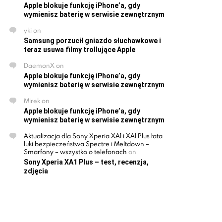
Apple blokuje funkcję iPhone’a, gdy
wymienisz baterię w serwisie zewnętrznym
yki
on
Samsung porzucił gniazdo słuchawkowe i
teraz usuwa filmy trollujące Apple
DaemonX
on
Apple blokuje funkcję iPhone’a, gdy
wymienisz baterię w serwisie zewnętrznym
Mirek
on
Apple blokuje funkcję iPhone’a, gdy
wymienisz baterię w serwisie zewnętrznym
Aktualizacja dla Sony Xperia XA1 i XA1 Plus łata
luki bezpieczeństwa Spectre i Meltdown –
Smarfony – wszystko o telefonach
on
Sony Xperia XA1 Plus – test, recenzja,
zdjęcia