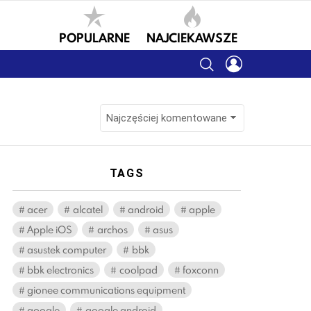
POPULARNE
NAJCIEKAWSZE
SEARCH
LOGIN
TAGS
acer
alcatel
android
apple
Apple iOS
archos
asus
asustek computer
bbk
bbk electronics
coolpad
foxconn
gionee communications equipment
google
google android