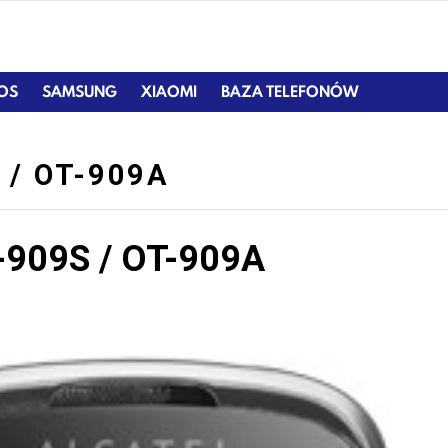
IOS
SAMSUNG
XIAOMI
BAZA TELEFONÓW
 / OT-909A
T-909S / OT-909A