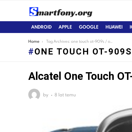
ANDROID
APPLE
GOOGLE
HUAWEI
You are here:
Home
Tag Archives: one touch ot-909s / ot-909a
ONE TOUCH OT-909S
Alcatel One Touch O
LATEST
STORIES
by
8 lat temu