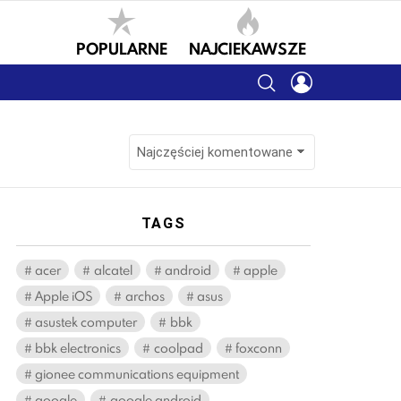
POPULARNE
NAJCIEKAWSZE
SEARCH
LOGIN
TAGS
acer
alcatel
android
apple
Apple iOS
archos
asus
asustek computer
bbk
bbk electronics
coolpad
foxconn
gionee communications equipment
google
google android