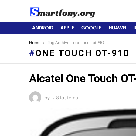
ANDROID
APPLE
GOOGLE
HUAWEI
You are here:
Home
Tag Archives: one touch ot-910
ONE TOUCH OT-910
Alcatel One Touch OT
LATEST
STORIES
by
8 lat temu