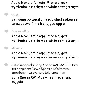
Apple blokuje funkcję iPhone’a, gdy
wymienisz baterię w serwisie zewnętrznym
yki
on
Samsung porzucił gniazdo słuchawkowe i
teraz usuwa filmy trollujące Apple
DaemonX
on
Apple blokuje funkcję iPhone’a, gdy
wymienisz baterię w serwisie zewnętrznym
Mirek
on
Apple blokuje funkcję iPhone’a, gdy
wymienisz baterię w serwisie zewnętrznym
Aktualizacja dla Sony Xperia XA1 i XA1 Plus łata
luki bezpieczeństwa Spectre i Meltdown –
Smarfony – wszystko o telefonach
on
Sony Xperia XA1 Plus – test, recenzja,
zdjęcia