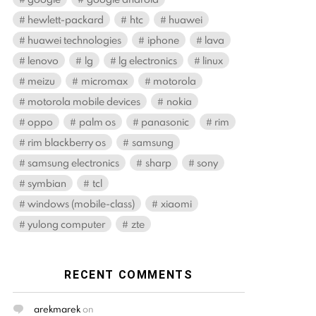
hewlett-packard
htc
huawei
huawei technologies
iphone
lava
lenovo
lg
lg electronics
linux
meizu
micromax
motorola
motorola mobile devices
nokia
oppo
palm os
panasonic
rim
rim blackberry os
samsung
samsung electronics
sharp
sony
symbian
tcl
windows (mobile-class)
xiaomi
yulong computer
zte
RECENT COMMENTS
arekmarek
on