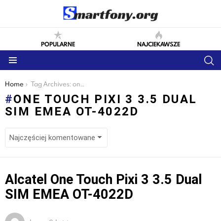
POPULARNE
NAJCIEKAWSZE
S
Menu
You are here:
Home
Tag Archives: one touch pixi 3 3.5 dual sim emea ot-4022d
ONE TOUCH PIXI 3 3.5 DUAL
SIM EMEA OT-4022D
LATEST
Alcatel One Touch Pixi 3 3.5 Dual
STORIES
SIM EMEA OT-4022D