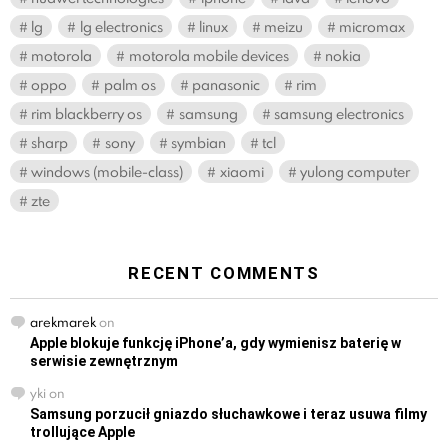
lg
lg electronics
linux
meizu
micromax
motorola
motorola mobile devices
nokia
oppo
palm os
panasonic
rim
rim blackberry os
samsung
samsung electronics
sharp
sony
symbian
tcl
windows (mobile-class)
xiaomi
yulong computer
zte
RECENT COMMENTS
arekmarek
on
Apple blokuje funkcję iPhone’a, gdy wymienisz baterię w
serwisie zewnętrznym
yki
on
Samsung porzucił gniazdo słuchawkowe i teraz usuwa filmy
trollujące Apple