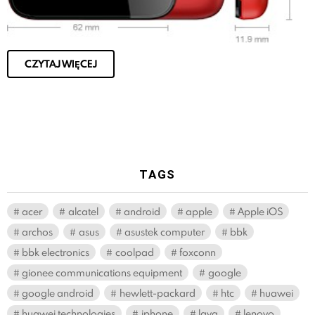
CZYTAJ WIĘCEJ
TAGS
acer
alcatel
android
apple
Apple iOS
archos
asus
asustek computer
bbk
bbk electronics
coolpad
foxconn
gionee communications equipment
google
google android
hewlett-packard
htc
huawei
huawei technologies
iphone
lava
lenovo