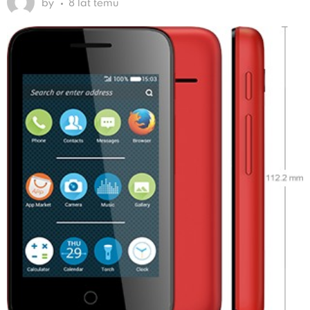
by
8 lat temu