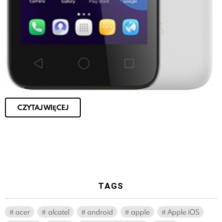
CZYTAJ WIĘCEJ
TAGS
acer
alcatel
android
apple
Apple iOS