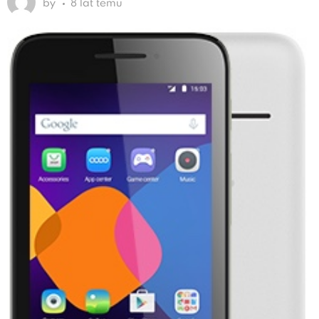
by
8 lat temu