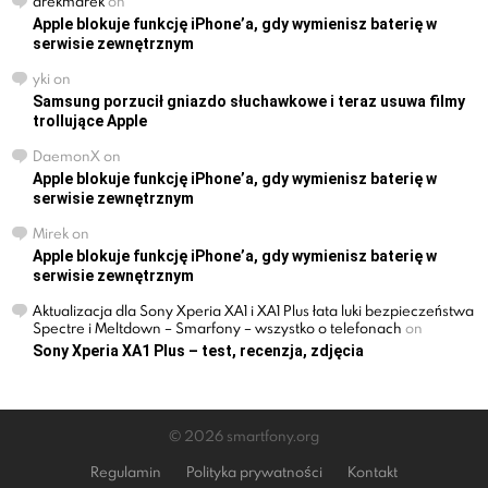
arekmarek
on
Apple blokuje funkcję iPhone’a, gdy wymienisz baterię w
serwisie zewnętrznym
yki
on
Samsung porzucił gniazdo słuchawkowe i teraz usuwa filmy
trollujące Apple
DaemonX
on
Apple blokuje funkcję iPhone’a, gdy wymienisz baterię w
serwisie zewnętrznym
Mirek
on
Apple blokuje funkcję iPhone’a, gdy wymienisz baterię w
serwisie zewnętrznym
Aktualizacja dla Sony Xperia XA1 i XA1 Plus łata luki bezpieczeństwa
Spectre i Meltdown – Smarfony – wszystko o telefonach
on
Sony Xperia XA1 Plus – test, recenzja, zdjęcia
© 2026 smartfony.org
Regulamin
Polityka prywatności
Kontakt