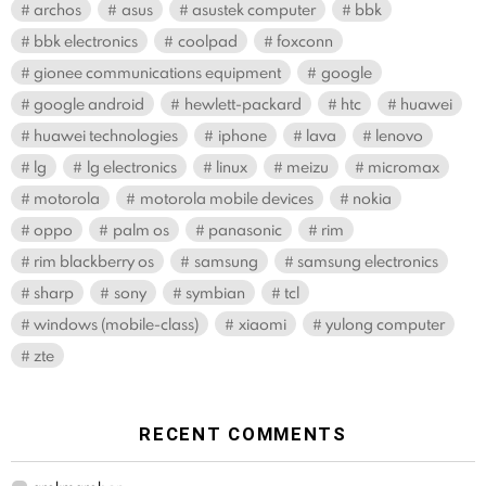
archos
asus
asustek computer
bbk
bbk electronics
coolpad
foxconn
gionee communications equipment
google
google android
hewlett-packard
htc
huawei
huawei technologies
iphone
lava
lenovo
lg
lg electronics
linux
meizu
micromax
motorola
motorola mobile devices
nokia
oppo
palm os
panasonic
rim
rim blackberry os
samsung
samsung electronics
sharp
sony
symbian
tcl
windows (mobile-class)
xiaomi
yulong computer
zte
RECENT COMMENTS