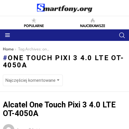
POPULARNE
NAJCIEKAWSZE
S
Menu
You are here:
Home
Tag Archives: one touch pixi 3 4.0 lte ot-4050a
ONE TOUCH PIXI 3 4.0 LTE OT-
4050A
LATEST
Alcatel One Touch Pixi 3 4.0 LTE
STORIES
OT-4050A