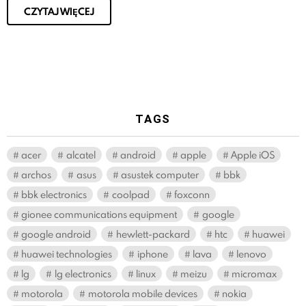
CZYTAJ WIĘCEJ
TAGS
acer
alcatel
android
apple
Apple iOS
archos
asus
asustek computer
bbk
bbk electronics
coolpad
foxconn
gionee communications equipment
google
google android
hewlett-packard
htc
huawei
huawei technologies
iphone
lava
lenovo
lg
lg electronics
linux
meizu
micromax
motorola
motorola mobile devices
nokia