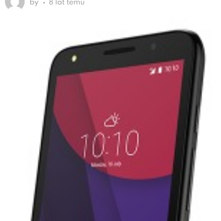
by
8 lat temu