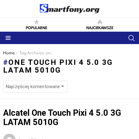
POPULARNE
NAJCIEKAWSZE
S
Menu
You are here:
Home
Tag Archives: one touch pixi 4 5.0 3g latam 5010g
ONE TOUCH PIXI 4 5.0 3G
LATAM 5010G
LATEST
Alcatel One Touch Pixi 4 5.0 3G
STORIES
LATAM 5010G