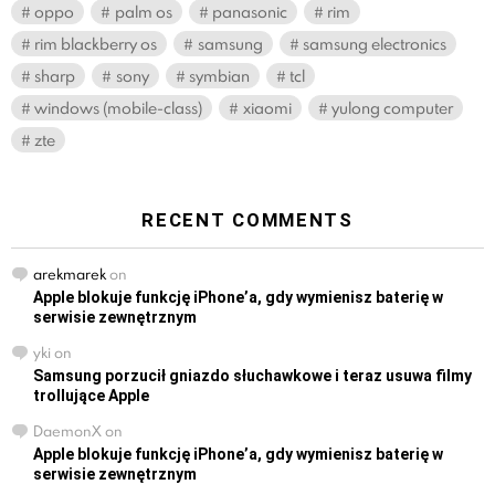
oppo
palm os
panasonic
rim
rim blackberry os
samsung
samsung electronics
sharp
sony
symbian
tcl
windows (mobile-class)
xiaomi
yulong computer
zte
RECENT COMMENTS
arekmarek
on
Apple blokuje funkcję iPhone’a, gdy wymienisz baterię w
serwisie zewnętrznym
yki
on
Samsung porzucił gniazdo słuchawkowe i teraz usuwa filmy
trollujące Apple
DaemonX
on
Apple blokuje funkcję iPhone’a, gdy wymienisz baterię w
serwisie zewnętrznym