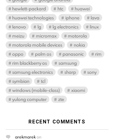
hewlett-packard
htc
huawei
huawei technologies
iphone
lava
lenovo
lg
lg electronics
linux
meizu
micromax
motorola
motorola mobile devices
nokia
oppo
palm os
panasonic
rim
rim blackberry os
samsung
samsung electronics
sharp
sony
symbian
tcl
windows (mobile-class)
xiaomi
yulong computer
zte
RECENT COMMENTS
arekmarek
on