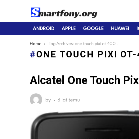
ANDROID
APPLE
GOOGLE
HUAWEI
You are here:
Home
Tag Archives: one touch pixi ot-4007a
ONE TOUCH PIXI OT
Alcatel One Touch Pi
LATEST
STORIES
by
8 lat temu