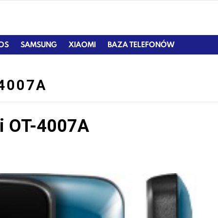
IOS
SAMSUNG
XIAOMI
BAZA TELEFONÓW
-4007A
xi OT-4007A