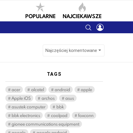
POPULARNE
NAJCIEKAWSZE
SEARCH
LOGIN
TAGS
acer
alcatel
android
apple
Apple iOS
archos
asus
asustek computer
bbk
bbk electronics
coolpad
foxconn
gionee communications equipment
google
google android