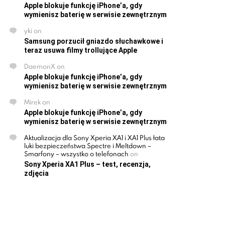
Apple blokuje funkcję iPhone’a, gdy
wymienisz baterię w serwisie zewnętrznym
yki
on
Samsung porzucił gniazdo słuchawkowe i
teraz usuwa filmy trollujące Apple
DaemonX
on
Apple blokuje funkcję iPhone’a, gdy
wymienisz baterię w serwisie zewnętrznym
Mirek
on
Apple blokuje funkcję iPhone’a, gdy
wymienisz baterię w serwisie zewnętrznym
Aktualizacja dla Sony Xperia XA1 i XA1 Plus łata
luki bezpieczeństwa Spectre i Meltdown –
Smarfony – wszystko o telefonach
on
Sony Xperia XA1 Plus – test, recenzja,
zdjęcia