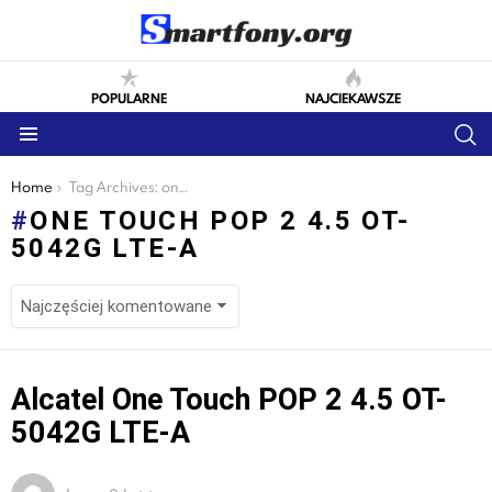
POPULARNE
NAJCIEKAWSZE
S
Menu
You are here:
Home
Tag Archives: one touch pop 2 4.5 ot-5042g lte-a
ONE TOUCH POP 2 4.5 OT-
5042G LTE-A
LATEST
Alcatel One Touch POP 2 4.5 OT-
STORIES
5042G LTE-A