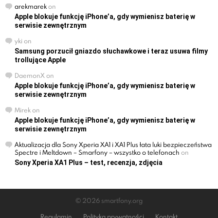
arekmarek
on
Apple blokuje funkcję iPhone’a, gdy wymienisz baterię w
serwisie zewnętrznym
yki
on
Samsung porzucił gniazdo słuchawkowe i teraz usuwa filmy
trollujące Apple
DaemonX
on
Apple blokuje funkcję iPhone’a, gdy wymienisz baterię w
serwisie zewnętrznym
Mirek
on
Apple blokuje funkcję iPhone’a, gdy wymienisz baterię w
serwisie zewnętrznym
Aktualizacja dla Sony Xperia XA1 i XA1 Plus łata luki bezpieczeństwa
Spectre i Meltdown – Smarfony – wszystko o telefonach
on
Sony Xperia XA1 Plus – test, recenzja, zdjęcia
© 2026 smartfony.org
Regulamin
Polityka prywatności
Kontakt