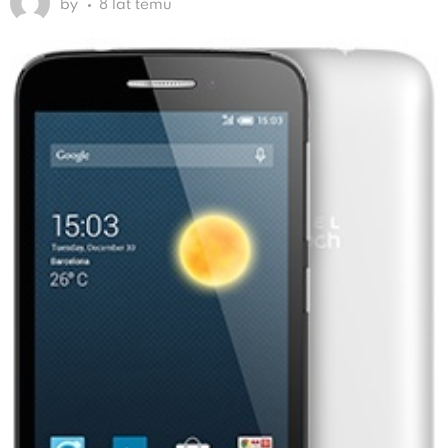
by
8 lat temu