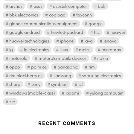
archos
asus
asustek computer
bbk
bbk electronics
coolpad
foxconn
gionee communications equipment
google
google android
hewlett-packard
htc
huawei
huawei technologies
iphone
lava
lenovo
lg
lg electronics
linux
meizu
micromax
motorola
motorola mobile devices
nokia
oppo
palm os
panasonic
rim
rim blackberry os
samsung
samsung electronics
sharp
sony
symbian
tcl
windows (mobile-class)
xiaomi
yulong computer
zte
RECENT COMMENTS