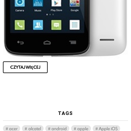
CZYTAJ WIĘCEJ
TAGS
acer
alcatel
android
apple
Apple iOS