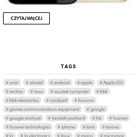
CZYTAJ WIĘCEJ
TAGS
acer
alcatel
android
apple
Apple iOS
archos
asus
asustek computer
bbk
bbk electronics
coolpad
foxconn
gionee communications equipment
google
google android
hewlett-packard
htc
huawei
huawei technologies
iphone
lava
lenovo
lg
lg electronics
linux
meizu
micromax