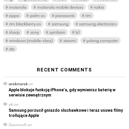
motorola
motorola mobile devices
nokia
oppo
palm os
panasonic
rim
rim blackberry os
samsung
samsung electronics
sharp
sony
symbian
tcl
windows (mobile-class)
xiaomi
yulong computer
zte
RECENT COMMENTS
arekmarek
on
Apple blokuje funkcję iPhone’a, gdy wymienisz baterię w
serwisie zewnętrznym
yki
on
Samsung porzucił gniazdo słuchawkowe i teraz usuwa filmy
trollujące Apple
DaemonX
on