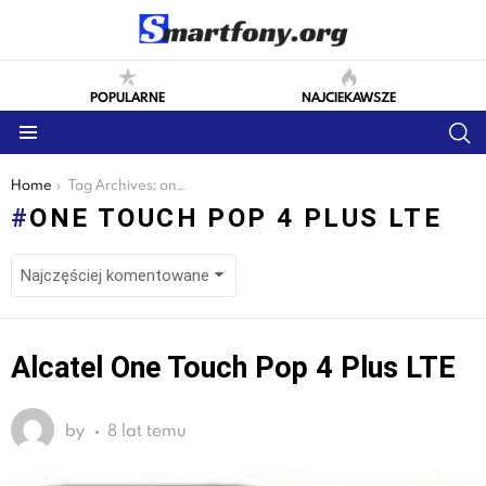
POPULARNE
NAJCIEKAWSZE
S
Menu
You are here:
Home
Tag Archives: one touch pop 4 plus lte
ONE TOUCH POP 4 PLUS LTE
LATEST
Alcatel One Touch Pop 4 Plus LTE
STORIES
by
8 lat temu