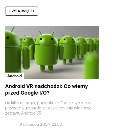
CZYTAJ WIĘCEJ
Android
Android VR nadchodzi: Co wiemy
przed Google I/O?
Od kilku dni krążą pogłoski, że Google być może
przygotowuje się do zaprezentowania własnego
zestawu Android VR
9 listopada 2024, 23:50