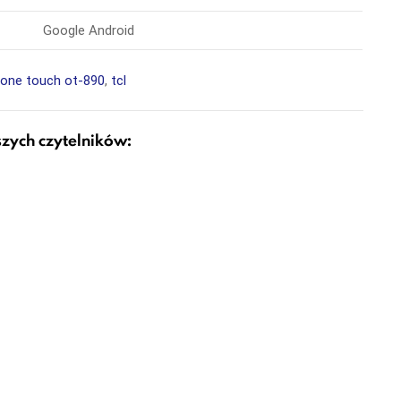
Google Android
,
one touch ot-890
,
tcl
szych czytelników: