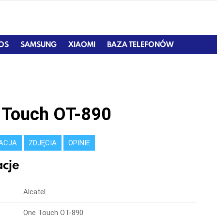
IOS
SAMSUNG
XIAOMI
BAZA TELEFONÓW
e Touch OT-890
KACJA
ZDJĘCIA
OPINIE
cje
Alcatel
One Touch OT-890