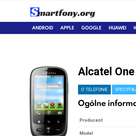
ANDROID
APPLE
GOOGLE
HUAWEI
Alcatel On
O TELEFONIE
SPECYFI
Ogólne informa
Producent
Model