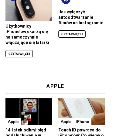
Jak wyłączyć
autoodtwarzanie
filmów na Instagramie
Użytkownicy
iPhone’ów skarżą się
CZYTAJ WIĘCEJ
na samoczynnie
włączające się latarki
CZYTAJ WIĘCEJ
APPLE
Apple
Apple
iPhone
14-latek odkrył błąd
Touch ID powraca do
podsłuchiwania w
iPhone’ów: Co wiemy o