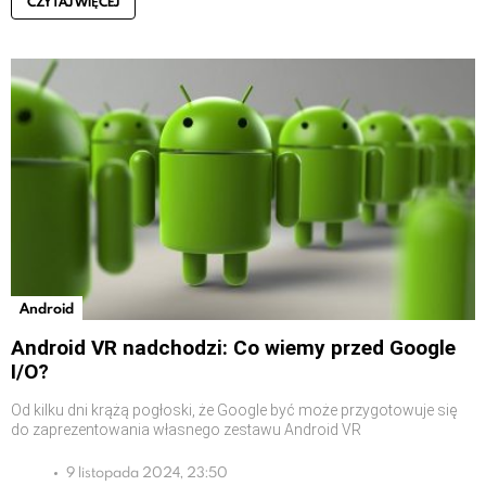
CZYTAJ WIĘCEJ
Android
Android VR nadchodzi: Co wiemy przed Google
I/O?
Od kilku dni krążą pogłoski, że Google być może przygotowuje się
do zaprezentowania własnego zestawu Android VR
9 listopada 2024, 23:50