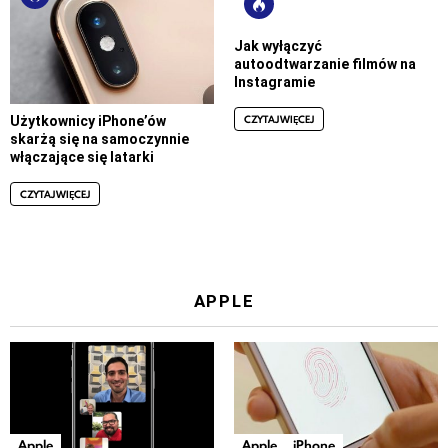
Jak wyłączyć
autoodtwarzanie filmów na
Instagramie
CZYTAJ WIĘCEJ
Użytkownicy iPhone’ów
skarżą się na samoczynnie
włączające się latarki
CZYTAJ WIĘCEJ
APPLE
Apple
Apple
iPhone