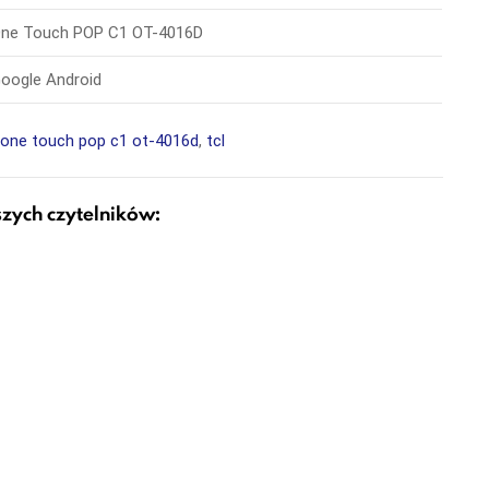
ne Touch POP C1 OT-4016D
oogle Android
,
one touch pop c1 ot-4016d
,
tcl
szych czytelników: