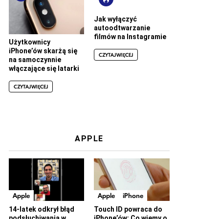
Jak wyłączyć
autoodtwarzanie
filmów na Instagramie
Użytkownicy
iPhone’ów skarżą się
CZYTAJ WIĘCEJ
na samoczynnie
włączające się latarki
CZYTAJ WIĘCEJ
APPLE
Apple
Apple
iPhone
14-latek odkrył błąd
Touch ID powraca do
podsłuchiwania w
iPhone’ów: Co wiemy o