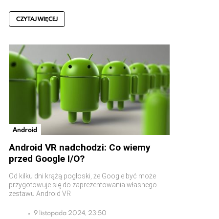
CZYTAJ WIĘCEJ
Android
Android VR nadchodzi: Co wiemy
przed Google I/O?
Od kilku dni krążą pogłoski, że Google być może
przygotowuje się do zaprezentowania własnego
zestawu Android VR
9 listopada 2024, 23:50