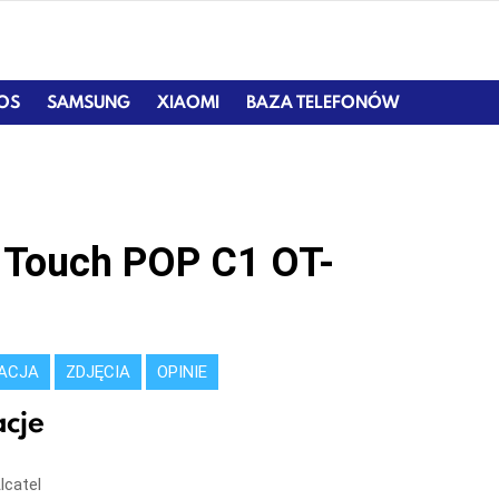
IOS
SAMSUNG
XIAOMI
BAZA TELEFONÓW
e Touch POP C1 OT-
KACJA
ZDJĘCIA
OPINIE
cje
lcatel