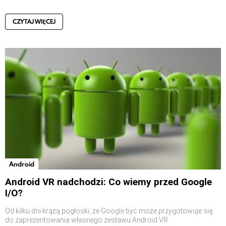
CZYTAJ WIĘCEJ
Android
Android VR nadchodzi: Co wiemy przed Google
I/O?
Od kilku dni krążą pogłoski, że Google być może przygotowuje się
do zaprezentowania własnego zestawu Android VR