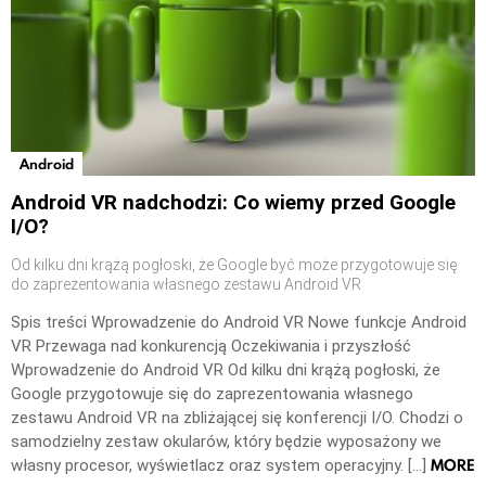
Android
Android VR nadchodzi: Co wiemy przed Google
I/O?
Od kilku dni krążą pogłoski, że Google być może przygotowuje się
do zaprezentowania własnego zestawu Android VR
Spis treści Wprowadzenie do Android VR Nowe funkcje Android
VR Przewaga nad konkurencją Oczekiwania i przyszłość
Wprowadzenie do Android VR Od kilku dni krążą pogłoski, że
Google przygotowuje się do zaprezentowania własnego
zestawu Android VR na zbliżającej się konferencji I/O. Chodzi o
samodzielny zestaw okularów, który będzie wyposażony we
MORE
własny procesor, wyświetlacz oraz system operacyjny. […]