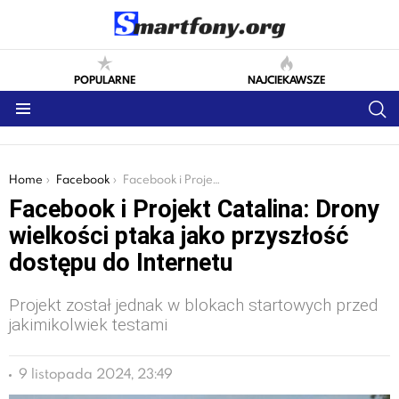
POPULARNE
NAJCIEKAWSZE
S
Menu
You are here:
Home
Facebook
Facebook i Projekt Catalina: Drony wielkości ptaka jako przyszłość dostępu do Internetu
Facebook i Projekt Catalina: Drony
wielkości ptaka jako przyszłość
dostępu do Internetu
Projekt został jednak w blokach startowych przed
jakimikolwiek testami
9 listopada 2024, 23:49