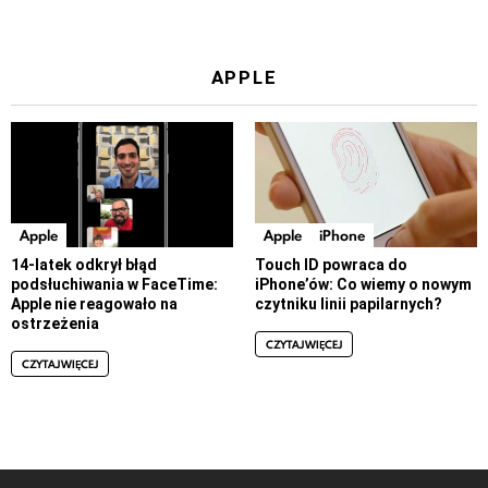
APPLE
Apple
Apple
iPhone
14-latek odkrył błąd
Touch ID powraca do
podsłuchiwania w FaceTime:
iPhone’ów: Co wiemy o nowym
Apple nie reagowało na
czytniku linii papilarnych?
ostrzeżenia
CZYTAJ WIĘCEJ
CZYTAJ WIĘCEJ