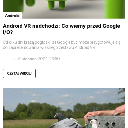
Android
Android VR nadchodzi: Co wiemy przed Google
I/O?
Od kilku dni krążą pogłoski, że Google być może przygotowuje się
do zaprezentowania własnego zestawu Android VR
9 listopada 2024, 23:50
CZYTAJ WIĘCEJ