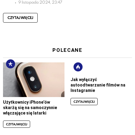
9 listopada 2024, 23:47
CZYTAJ WIĘCEJ
POLECANE
Jak wyłączyć
autoodtwarzanie filmów na
Instagramie
CZYTAJ WIĘCEJ
Użytkownicy iPhone’ów
skarżą się na samoczynnie
włączające się latarki
CZYTAJ WIĘCEJ