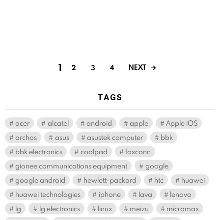
1
NEXT
2
3
4
TAGS
acer
alcatel
android
apple
Apple iOS
archos
asus
asustek computer
bbk
bbk electronics
coolpad
foxconn
gionee communications equipment
google
google android
hewlett-packard
htc
huawei
huawei technologies
iphone
lava
lenovo
lg
lg electronics
linux
meizu
micromax