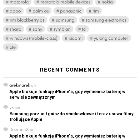
motorola
motorola mobile devices
nokia
oppo
palm os
panasonic
rim
rim blackberry os
samsung
samsung electronics
sharp
sony
symbian
tcl
windows (mobile-class)
xiaomi
yulong computer
zte
RECENT COMMENTS
arekmarek
on
Apple blokuje funkcję iPhone’a, gdy wymienisz baterię w
serwisie zewnętrznym
yki
on
Samsung porzucił gniazdo słuchawkowe i teraz usuwa filmy
trollujące Apple
DaemonX
on
Apple blokuje funkcję iPhone’a, gdy wymienisz baterię w