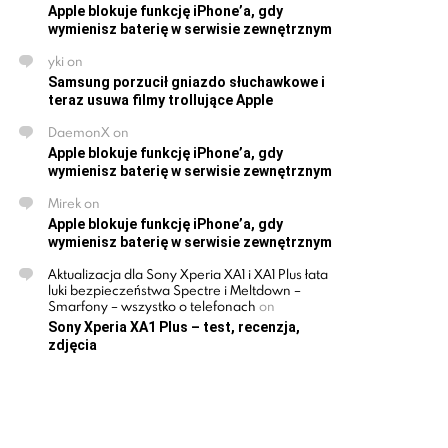
Apple blokuje funkcję iPhone’a, gdy
wymienisz baterię w serwisie zewnętrznym
yki
on
Samsung porzucił gniazdo słuchawkowe i
teraz usuwa filmy trollujące Apple
DaemonX
on
Apple blokuje funkcję iPhone’a, gdy
wymienisz baterię w serwisie zewnętrznym
Mirek
on
Apple blokuje funkcję iPhone’a, gdy
wymienisz baterię w serwisie zewnętrznym
Aktualizacja dla Sony Xperia XA1 i XA1 Plus łata
luki bezpieczeństwa Spectre i Meltdown –
Smarfony – wszystko o telefonach
on
Sony Xperia XA1 Plus – test, recenzja,
zdjęcia