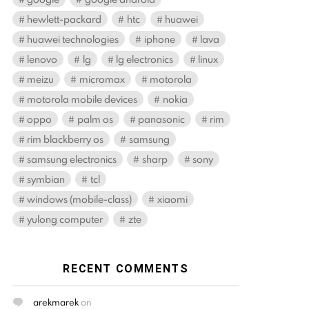
hewlett-packard
htc
huawei
huawei technologies
iphone
lava
lenovo
lg
lg electronics
linux
meizu
micromax
motorola
motorola mobile devices
nokia
oppo
palm os
panasonic
rim
rim blackberry os
samsung
samsung electronics
sharp
sony
symbian
tcl
windows (mobile-class)
xiaomi
yulong computer
zte
RECENT COMMENTS
arekmarek
on