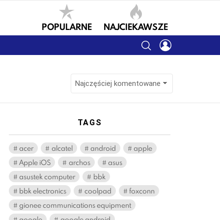
POPULARNE
NAJCIEKAWSZE
SEARCH
LOGIN
TAGS
acer
alcatel
android
apple
Apple iOS
archos
asus
asustek computer
bbk
bbk electronics
coolpad
foxconn
gionee communications equipment
google
google android