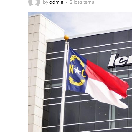
by
admin
2 lata temu