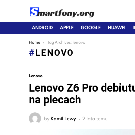
ANDROID
APPLE
GOOGLE
HUAWEI
You are here:
Home
Tag Archives: lenovo
LENOVO
LATEST
Lenovo
STORIES
Lenovo Z6 Pro debiut
na plecach
by
Kamil Lewy
2 lata temu