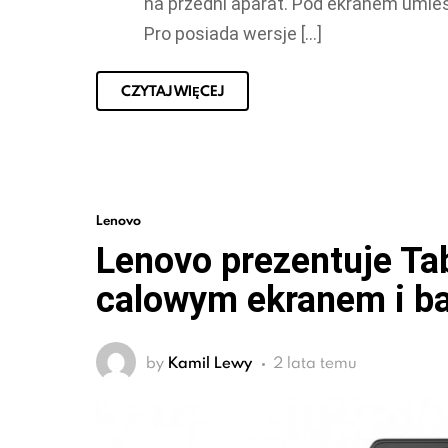
na przedni aparat. Pod ekranem umies
Pro posiada wersje […]
CZYTAJ WIĘCEJ
Lenovo
Lenovo prezentuje Ta
calowym ekranem i b
by
Kamil Lewy
2 lata temu