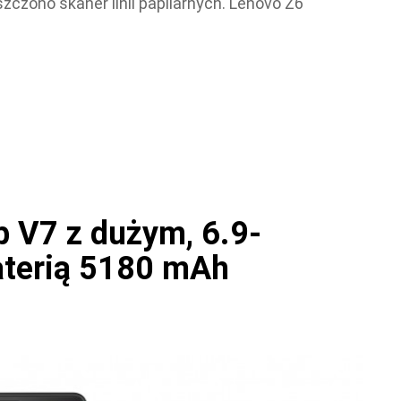
zczono skaner linii papilarnych. Lenovo Z6
b V7 z dużym, 6.9-
aterią 5180 mAh