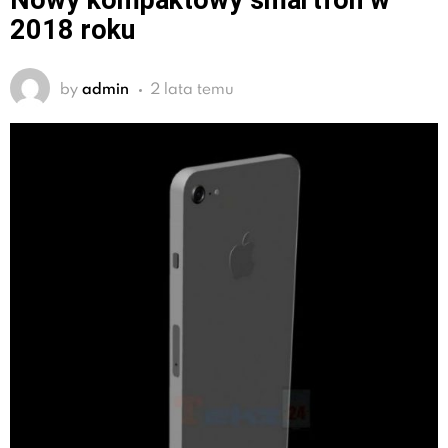
Nowy kompaktowy smartfon w
2018 roku
by
admin
2 lata temu