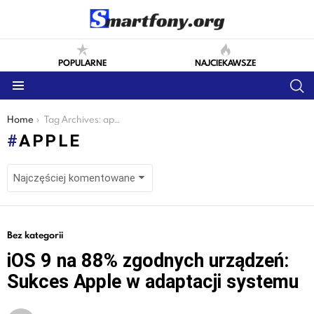
POPULARNE
NAJCIEKAWSZE
S
Menu
You are here:
Home
Tag Archives: apple
APPLE
LATEST
Bez kategorii
STORIES
iOS 9 na 88% zgodnych urządzeń:
Sukces Apple w adaptacji systemu