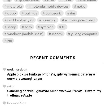
motorola
motorola mobile devices
nokia
oppo
palm os
panasonic
rim
rim blackberry os
samsung
samsung electronics
sharp
sony
symbian
tcl
windows (mobile-class)
xiaomi
yulong computer
zte
RECENT COMMENTS
arekmarek
on
Apple blokuje funkcję iPhone’a, gdy wymienisz baterię w
serwisie zewnętrznym
yki
on
Samsung porzucił gniazdo słuchawkowe i teraz usuwa filmy
trollujące Apple
DaemonX
on