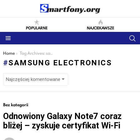
POPULARNE
NAJCIEKAWSZE
S
Menu
You are here:
Home
Tag Archives: samsung electronics
SAMSUNG ELECTRONICS
LATEST
Bez kategorii
STORIES
Odnowiony Galaxy Note7 coraz
bliżej – zyskuje certyfikat Wi-Fi