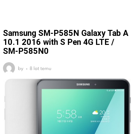
Samsung SM-P585N Galaxy Tab A
10.1 2016 with S Pen 4G LTE /
SM-P585N0
by
8 lat temu