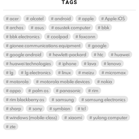
TAGS
acer
alcatel
android
apple
Apple iOS
archos
asus
asustek computer
bbk
bbk electronics
coolpad
foxconn
gionee communications equipment
google
google android
hewlett-packard
htc
huawei
huawei technologies
iphone
lava
lenovo
lg
lg electronics
linux
meizu
micromax
motorola
motorola mobile devices
nokia
oppo
palm os
panasonic
rim
rim blackberry os
samsung
samsung electronics
sharp
sony
symbian
tcl
windows (mobile-class)
xiaomi
yulong computer
zte