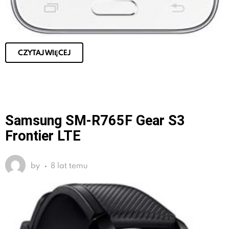
CZYTAJ WIĘCEJ
Samsung SM-R765F Gear S3
Frontier LTE
by
8 lat temu