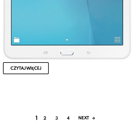
CZYTAJ WIĘCEJ
1
NEXT
2
3
4