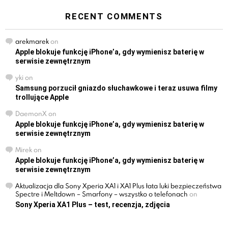
RECENT COMMENTS
arekmarek
on
Apple blokuje funkcję iPhone’a, gdy wymienisz baterię w
serwisie zewnętrznym
yki
on
Samsung porzucił gniazdo słuchawkowe i teraz usuwa filmy
trollujące Apple
DaemonX
on
Apple blokuje funkcję iPhone’a, gdy wymienisz baterię w
serwisie zewnętrznym
Mirek
on
Apple blokuje funkcję iPhone’a, gdy wymienisz baterię w
serwisie zewnętrznym
Aktualizacja dla Sony Xperia XA1 i XA1 Plus łata luki bezpieczeństwa
Spectre i Meltdown – Smarfony – wszystko o telefonach
on
Sony Xperia XA1 Plus – test, recenzja, zdjęcia