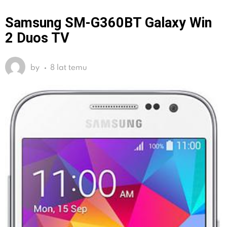
Samsung SM-G360BT Galaxy Win
2 Duos TV
by
8 lat temu