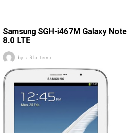
Samsung SGH-i467M Galaxy Note
8.0 LTE
by
8 lat temu