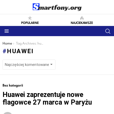
POPULARNE
NAJCIEKAWSZE
S
Menu
You are here:
Home
Tag Archives: huawei
HUAWEI
LATEST
Bez kategorii
STORIES
Huawei zaprezentuje nowe
flagowce 27 marca w Paryżu