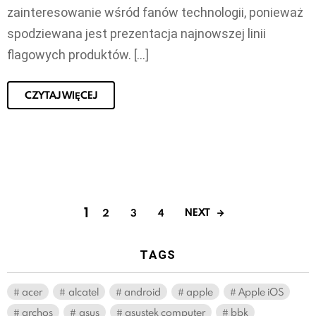
zainteresowanie wśród fanów technologii, ponieważ
spodziewana jest prezentacja najnowszej linii
flagowych produktów. […]
CZYTAJ WIĘCEJ
1
NEXT
2
3
4
TAGS
acer
alcatel
android
apple
Apple iOS
archos
asus
asustek computer
bbk