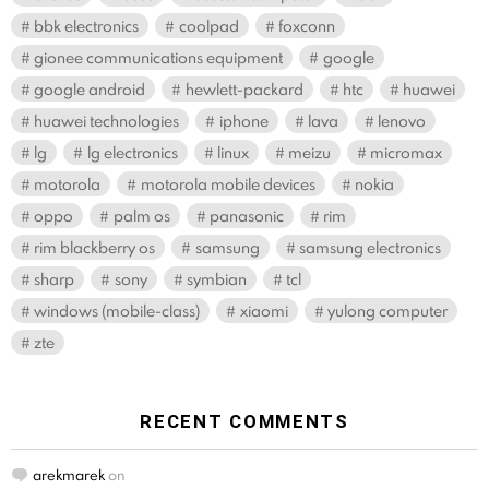
bbk electronics
coolpad
foxconn
gionee communications equipment
google
google android
hewlett-packard
htc
huawei
huawei technologies
iphone
lava
lenovo
lg
lg electronics
linux
meizu
micromax
motorola
motorola mobile devices
nokia
oppo
palm os
panasonic
rim
rim blackberry os
samsung
samsung electronics
sharp
sony
symbian
tcl
windows (mobile-class)
xiaomi
yulong computer
zte
RECENT COMMENTS
arekmarek
on