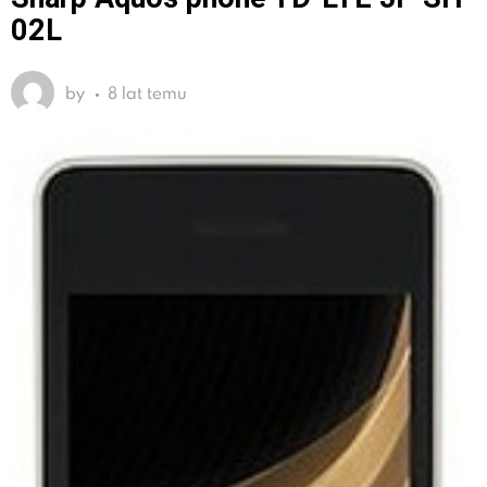
02L
by
8 lat temu