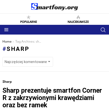
POPULARNE
NAJCIEKAWSZE
S
Menu
You are here:
Home
Tag Archives: sharp
SHARP
LATEST
Sharp
STORIES
Sharp prezentuje smartfon Corner
R z zakrzywionymi krawędziami
oraz bez ramek