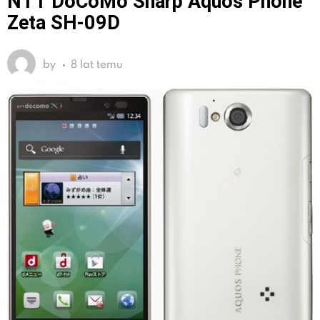
NTT DoCoMo Sharp Aquos Phone
Zeta SH-09D
by
8 lat temu