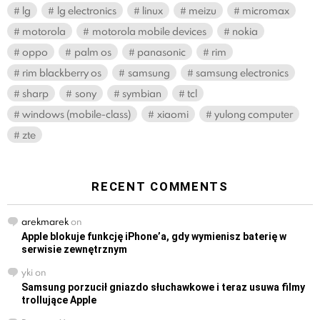
lg
lg electronics
linux
meizu
micromax
motorola
motorola mobile devices
nokia
oppo
palm os
panasonic
rim
rim blackberry os
samsung
samsung electronics
sharp
sony
symbian
tcl
windows (mobile-class)
xiaomi
yulong computer
zte
RECENT COMMENTS
arekmarek
on
Apple blokuje funkcję iPhone’a, gdy wymienisz baterię w
serwisie zewnętrznym
yki
on
Samsung porzucił gniazdo słuchawkowe i teraz usuwa filmy
trollujące Apple