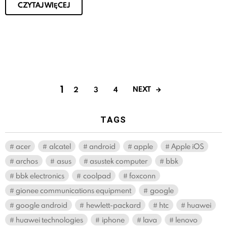
CZYTAJ WIĘCEJ
1
NEXT
2
3
4
TAGS
acer
alcatel
android
apple
Apple iOS
archos
asus
asustek computer
bbk
bbk electronics
coolpad
foxconn
gionee communications equipment
google
google android
hewlett-packard
htc
huawei
huawei technologies
iphone
lava
lenovo