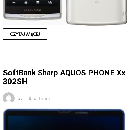
CZYTAJ WIĘCEJ
SoftBank Sharp AQUOS PHONE Xx
302SH
by
8 lat temu