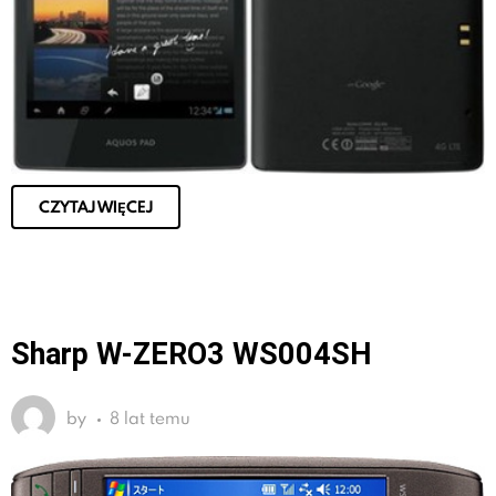
CZYTAJ WIĘCEJ
Sharp W-ZERO3 WS004SH
by
8 lat temu