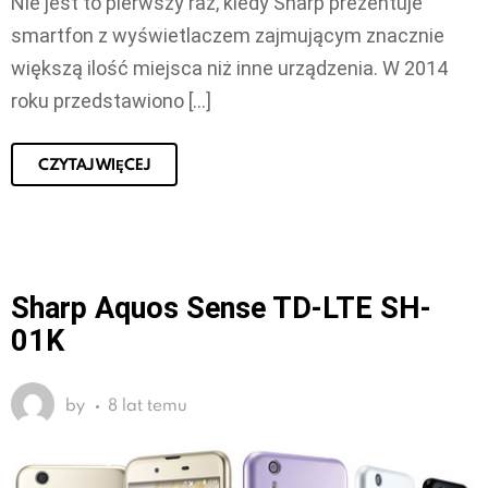
Nie jest to pierwszy raz, kiedy Sharp prezentuje
smartfon z wyświetlaczem zajmującym znacznie
większą ilość miejsca niż inne urządzenia. W 2014
roku przedstawiono […]
CZYTAJ WIĘCEJ
Sharp Aquos Sense TD-LTE SH-
01K
by
8 lat temu