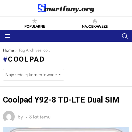
POPULARNE
NAJCIEKAWSZE
S
Menu
You are here:
Home
Tag Archives: coolpad
COOLPAD
LATEST
Coolpad Y92-8 TD-LTE Dual SIM
STORIES
by
8 lat temu