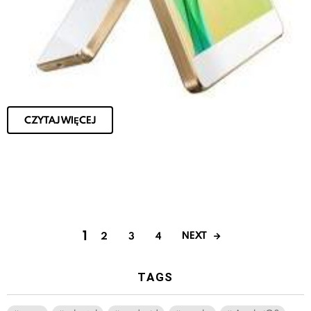
CZYTAJ WIĘCEJ
1
NEXT
2
3
4
TAGS