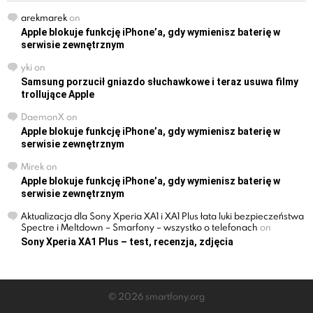
arekmarek
on
Apple blokuje funkcję iPhone’a, gdy wymienisz baterię w
serwisie zewnętrznym
yki
on
Samsung porzucił gniazdo słuchawkowe i teraz usuwa filmy
trollujące Apple
DaemonX
on
Apple blokuje funkcję iPhone’a, gdy wymienisz baterię w
serwisie zewnętrznym
Mirek
on
Apple blokuje funkcję iPhone’a, gdy wymienisz baterię w
serwisie zewnętrznym
Aktualizacja dla Sony Xperia XA1 i XA1 Plus łata luki bezpieczeństwa
Spectre i Meltdown – Smarfony – wszystko o telefonach
on
Sony Xperia XA1 Plus – test, recenzja, zdjęcia
© 2026 smartfony.org