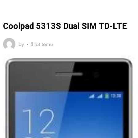
Coolpad 5313S Dual SIM TD-LTE
by
8 lat temu