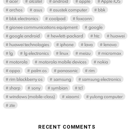
acer
alcatel
android
apple
Apple iOS
archos
asus
asustek computer
bbk
bbk electronics
coolpad
foxconn
gionee communications equipment
google
google android
hewlett-packard
htc
huawei
huawei technologies
iphone
lava
lenovo
lg
lg electronics
linux
meizu
micromax
motorola
motorola mobile devices
nokia
oppo
palm os
panasonic
rim
rim blackberry os
samsung
samsung electronics
sharp
sony
symbian
tcl
windows (mobile-class)
xiaomi
yulong computer
zte
RECENT COMMENTS