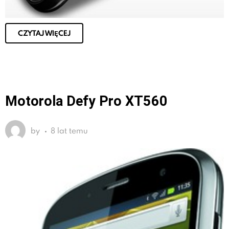
CZYTAJ WIĘCEJ
Motorola Defy Pro XT560
by
8 lat temu