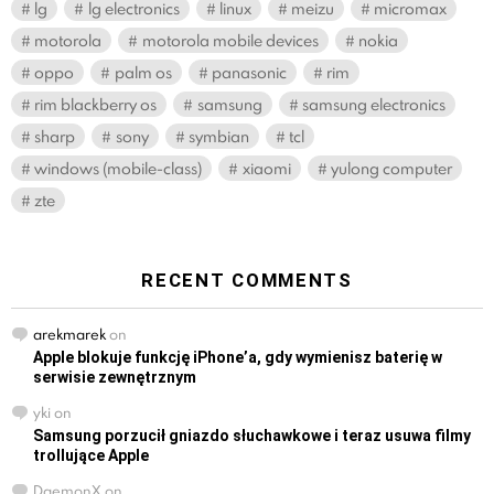
lg
lg electronics
linux
meizu
micromax
motorola
motorola mobile devices
nokia
oppo
palm os
panasonic
rim
rim blackberry os
samsung
samsung electronics
sharp
sony
symbian
tcl
windows (mobile-class)
xiaomi
yulong computer
zte
RECENT COMMENTS
arekmarek
on
Apple blokuje funkcję iPhone’a, gdy wymienisz baterię w
serwisie zewnętrznym
yki
on
Samsung porzucił gniazdo słuchawkowe i teraz usuwa filmy
trollujące Apple
DaemonX
on