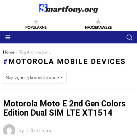
POPULARNE
NAJCIEKAWSZE
S
Menu
You are here:
Home
Tag Archives: motorola mobile devices
MOTOROLA MOBILE DEVICES
LATEST
Motorola Moto E 2nd Gen Colors
STORIES
Edition Dual SIM LTE XT1514
by
8 lat temu