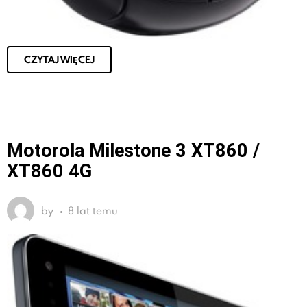
CZYTAJ WIĘCEJ
Motorola Milestone 3 XT860 /
XT860 4G
by
8 lat temu