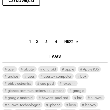
CZYTAJ WIĘCEJ
1
NEXT
2
3
4
TAGS
acer
alcatel
android
apple
Apple iOS
archos
asus
asustek computer
bbk
bbk electronics
coolpad
foxconn
gionee communications equipment
google
google android
hewlett-packard
htc
huawei
huawei technologies
iphone
lava
lenovo