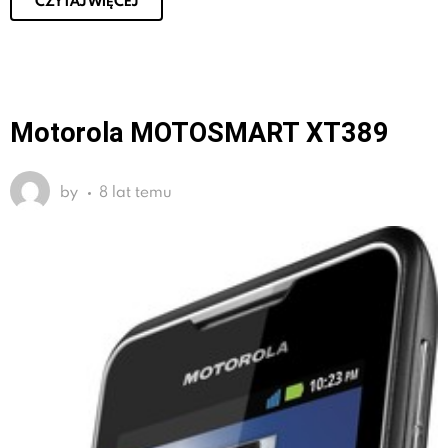
CZYTAJ WIĘCEJ
Motorola MOTOSMART XT389
by
8 lat temu