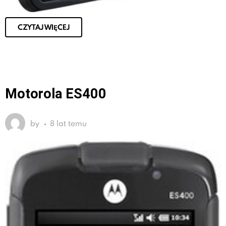
CZYTAJ WIĘCEJ
Motorola ES400
by
8 lat temu