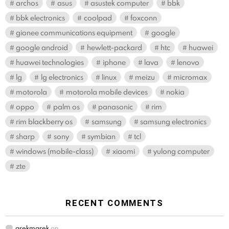
archos
asus
asustek computer
bbk
bbk electronics
coolpad
foxconn
gionee communications equipment
google
google android
hewlett-packard
htc
huawei
huawei technologies
iphone
lava
lenovo
lg
lg electronics
linux
meizu
micromax
motorola
motorola mobile devices
nokia
oppo
palm os
panasonic
rim
rim blackberry os
samsung
samsung electronics
sharp
sony
symbian
tcl
windows (mobile-class)
xiaomi
yulong computer
zte
RECENT COMMENTS
arekmarek
on