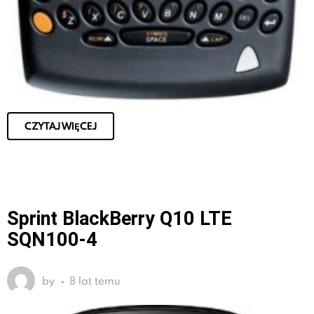
CZYTAJ WIĘCEJ
Sprint BlackBerry Q10 LTE
SQN100-4
by
8 lat temu