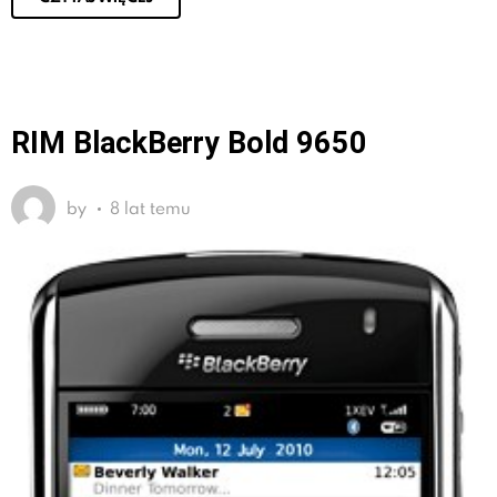
RIM BlackBerry Bold 9650
by
8 lat temu