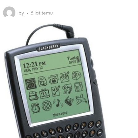
by
8 lat temu