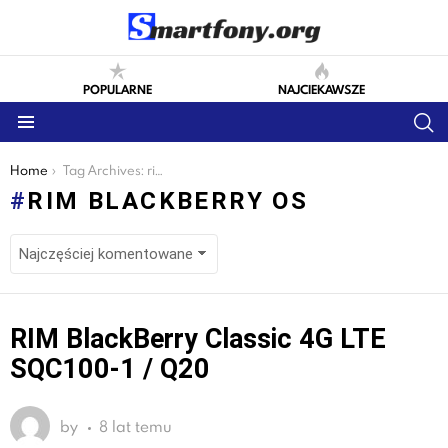
POPULARNE
NAJCIEKAWSZE
S
Menu
You are here:
Home
Tag Archives: rim blackberry os
RIM BLACKBERRY OS
LATEST
RIM BlackBerry Classic 4G LTE
STORIES
SQC100-1 / Q20
by
8 lat temu