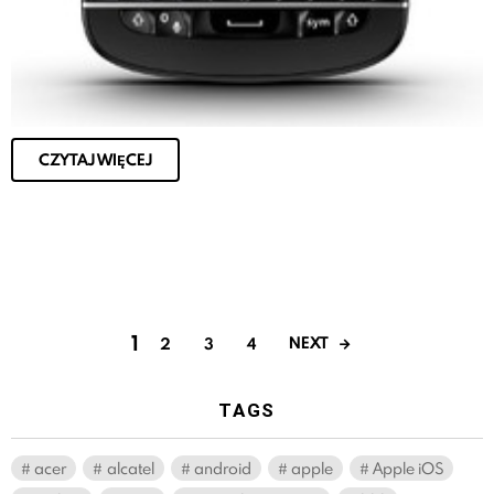
CZYTAJ WIĘCEJ
1
NEXT
2
3
4
TAGS
acer
alcatel
android
apple
Apple iOS