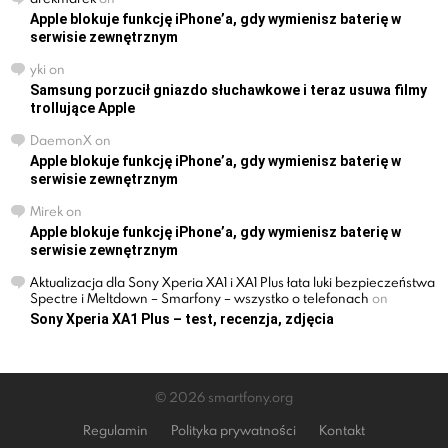
Apple blokuje funkcję iPhone’a, gdy wymienisz baterię w
serwisie zewnętrznym
yki
on
Samsung porzucił gniazdo słuchawkowe i teraz usuwa filmy
trollujące Apple
DaemonX
on
Apple blokuje funkcję iPhone’a, gdy wymienisz baterię w
serwisie zewnętrznym
Mirek
on
Apple blokuje funkcję iPhone’a, gdy wymienisz baterię w
serwisie zewnętrznym
Aktualizacja dla Sony Xperia XA1 i XA1 Plus łata luki bezpieczeństwa
Spectre i Meltdown – Smarfony – wszystko o telefonach
on
Sony Xperia XA1 Plus – test, recenzja, zdjęcia
© 2026 smartfony.org
Regulamin
Polityka prywatności
Kontakt