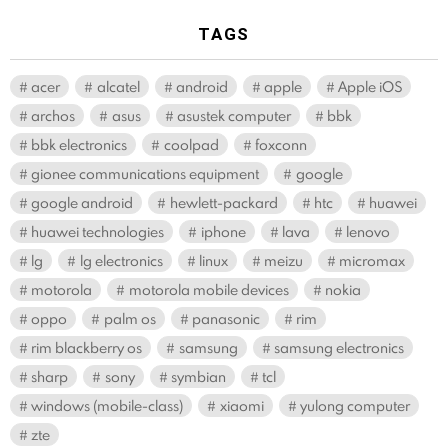
TAGS
acer
alcatel
android
apple
Apple iOS
archos
asus
asustek computer
bbk
bbk electronics
coolpad
foxconn
gionee communications equipment
google
google android
hewlett-packard
htc
huawei
huawei technologies
iphone
lava
lenovo
lg
lg electronics
linux
meizu
micromax
motorola
motorola mobile devices
nokia
oppo
palm os
panasonic
rim
rim blackberry os
samsung
samsung electronics
sharp
sony
symbian
tcl
windows (mobile-class)
xiaomi
yulong computer
zte