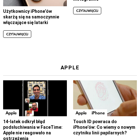
CZYTAJ WIĘCEJ
Użytkownicy iPhone’ów
skarżą się na samoczynnie
włączające się latarki
CZYTAJ WIĘCEJ
APPLE
Apple
Apple
iPhone
14-latek odkrył błąd
Touch ID powraca do
podsłuchiwania w FaceTime:
iPhone’ów: Co wiemy o nowym
Apple nie reagowało na
czytniku linii papilarnych?
ostrzeżenia