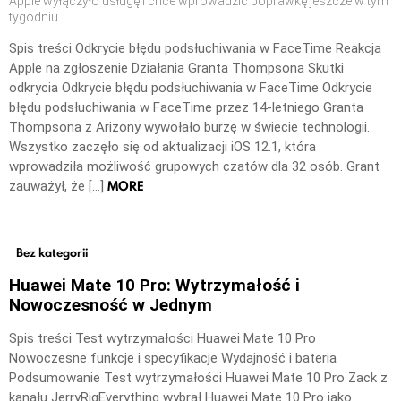
Apple wyłączyło usługę i chce wprowadzić poprawkę jeszcze w tym
tygodniu
Spis treści Odkrycie błędu podsłuchiwania w FaceTime Reakcja
Apple na zgłoszenie Działania Granta Thompsona Skutki
odkrycia Odkrycie błędu podsłuchiwania w FaceTime Odkrycie
błędu podsłuchiwania w FaceTime przez 14-letniego Granta
Thompsona z Arizony wywołało burzę w świecie technologii.
Wszystko zaczęło się od aktualizacji iOS 12.1, która
wprowadziła możliwość grupowych czatów dla 32 osób. Grant
MORE
zauważył, że […]
Bez kategorii
Huawei Mate 10 Pro: Wytrzymałość i
Nowoczesność w Jednym
Spis treści Test wytrzymałości Huawei Mate 10 Pro
Nowoczesne funkcje i specyfikacje Wydajność i bateria
Podsumowanie Test wytrzymałości Huawei Mate 10 Pro Zack z
kanału JerryRigEverything wybrał Huawei Mate 10 Pro jako