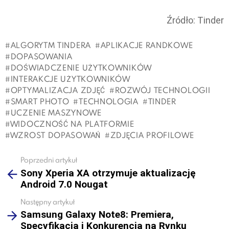
Źródło: Tinder
ALGORYTM TINDERA
APLIKACJE RANDKOWE
DOPASOWANIA
DOŚWIADCZENIE UŻYTKOWNIKÓW
INTERAKCJE UŻYTKOWNIKÓW
OPTYMALIZACJA ZDJĘĆ
ROZWÓJ TECHNOLOGII
SMART PHOTO
TECHNOLOGIA
TINDER
UCZENIE MASZYNOWE
WIDOCZNOŚĆ NA PLATFORMIE
WZROST DOPASOWAŃ
ZDJĘCIA PROFILOWE
Poprzedni artykuł
See
Sony Xperia XA otrzymuje aktualizację
more
Android 7.0 Nougat
Następny artykuł
Samsung Galaxy Note8: Premiera,
Specyfikacja i Konkurencja na Rynku