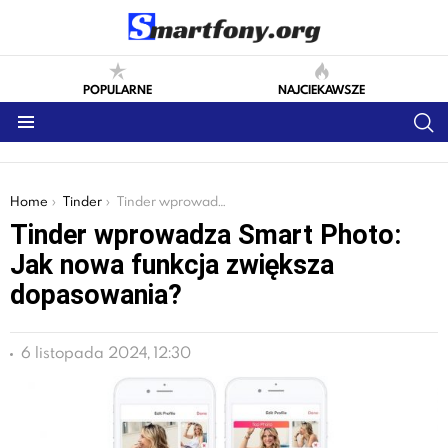
POPULARNE
NAJCIEKAWSZE
S
Menu
You are here:
Home
Tinder
Tinder wprowadza Smart Photo: Jak nowa funkcja zwiększa dopasowania?
Tinder wprowadza Smart Photo:
Jak nowa funkcja zwiększa
dopasowania?
6 listopada 2024, 12:30