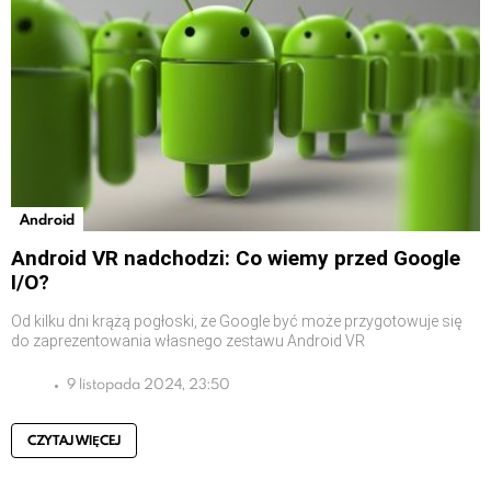
Android
Android VR nadchodzi: Co wiemy przed Google
I/O?
Od kilku dni krążą pogłoski, że Google być może przygotowuje się
do zaprezentowania własnego zestawu Android VR
9 listopada 2024, 23:50
CZYTAJ WIĘCEJ