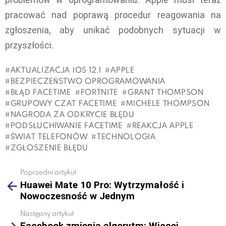
pracować nad poprawą procedur reagowania na
zgłoszenia, aby unikać podobnych sytuacji w
przyszłości.
AKTUALIZACJA IOS 12.1
APPLE
BEZPIECZEŃSTWO OPROGRAMOWANIA
BŁĄD FACETIME
FORTNITE
GRANT THOMPSON
GRUPOWY CZAT FACETIME
MICHELE THOMPSON
NAGRODA ZA ODKRYCIE BŁĘDU
PODSŁUCHIWANIE FACETIME
REAKCJA APPLE
ŚWIAT TELEFONÓW
TECHNOLOGIA
ZGŁOSZENIE BŁĘDU
Poprzedni artykuł
See
Huawei Mate 10 Pro: Wytrzymałość i
more
Nowoczesność w Jednym
Następny artykuł
Facebook zmienia algorytm: Więcej