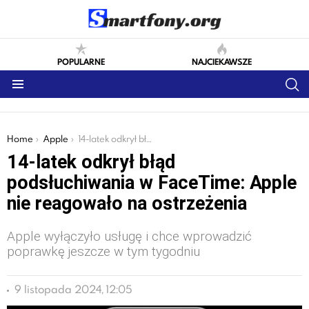
POPULARNE
NAJCIEKAWSZE
S
Menu
You are here:
Home
Apple
14-latek odkrył błąd podsłuchiwania w FaceTime: Apple nie reagowało na ostrzeżenia
14-latek odkrył błąd
podsłuchiwania w FaceTime: Apple
nie reagowało na ostrzeżenia
Apple wyłączyło usługę i chce wprowadzić
poprawkę jeszcze w tym tygodniu
9 listopada 2024, 12:05