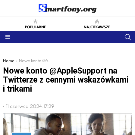
POPULARNE
NAJCIEKAWSZE
S
Menu
You are here:
Home
Nowe konto @AppleSupport na Twitterze z cennymi wskazówkami i trikami
Nowe konto @AppleSupport na
Twitterze z cennymi wskazówkami
i trikami
11 czerwca 2024, 17:29