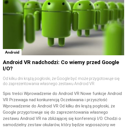
Android
Android VR nadchodzi: Co wiemy przed Google
I/O?
Od kilku dni krążą pogłoski, że Google być może przygotowuje się
do zaprezentowania własnego zestawu Android VR
Spis treści Wprowadzenie do Android VR Nowe funkcje Android
VR Przewaga nad konkurencją Oczekiwania i przyszłość
Wprowadzenie do Android VR Od kilku dni krążą pogłoski, że
Google przygotowuje się do zaprezentowania własnego
zestawu Android VR na zbliżającej się konferencji I/O. Chodzi o
samodzielny zestaw okularów, który będzie wyposażony we