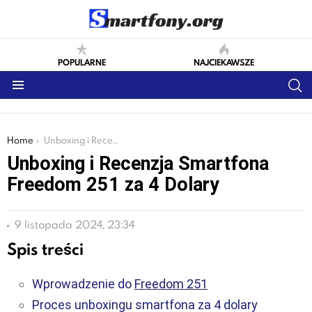
POPULARNE
NAJCIEKAWSZE
S
Menu
You are here:
Home
Unboxing i Recenzja Smartfona Freedom 251 za 4 Dolary
Unboxing i Recenzja Smartfona
Freedom 251 za 4 Dolary
9 listopada 2024, 23:34
Spis treści
Wprowadzenie do
Freedom 251
Proces unboxingu smartfona za 4 dolary