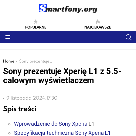
POPULARNE
NAJCIEKAWSZE
S
Menu
You are here:
Home
Sony prezentuje Xperię L1 z 5.5-calowym wyświetlaczem
Sony prezentuje Xperię L1 z 5.5-
calowym wyświetlaczem
9 listopada 2024, 17:30
Spis treści
Wprowadzenie do
Sony Xperia
L1
Specyfikacja techniczna Sony Xperia L1