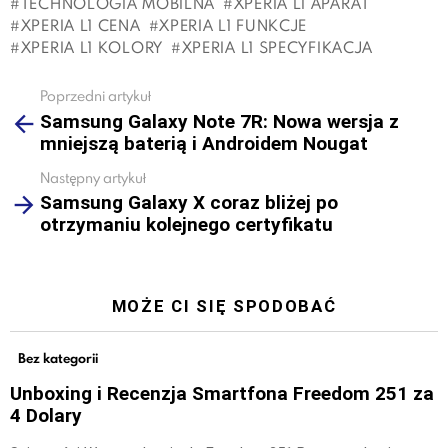
TECHNOLOGIA MOBILNA
XPERIA L1 APARAT
XPERIA L1 CENA
XPERIA L1 FUNKCJE
XPERIA L1 KOLORY
XPERIA L1 SPECYFIKACJA
Poprzedni artykuł
See
Samsung Galaxy Note 7R: Nowa wersja z
more
mniejszą baterią i Androidem Nougat
Następny artykuł
Samsung Galaxy X coraz bliżej po
otrzymaniu kolejnego certyfikatu
MOŻE CI SIĘ SPODOBAĆ
Bez kategorii
Unboxing i Recenzja Smartfona Freedom 251 za
4 Dolary