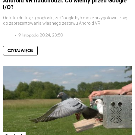
Android VR nadchodzi: Co wiemy przed Google
I/O?
Od kilku dni krążą pogłoski, że Google być może przygotowuje się
do zaprezentowania własnego zestawu Android VR
9 listopada 2024, 23:50
CZYTAJ WIĘCEJ