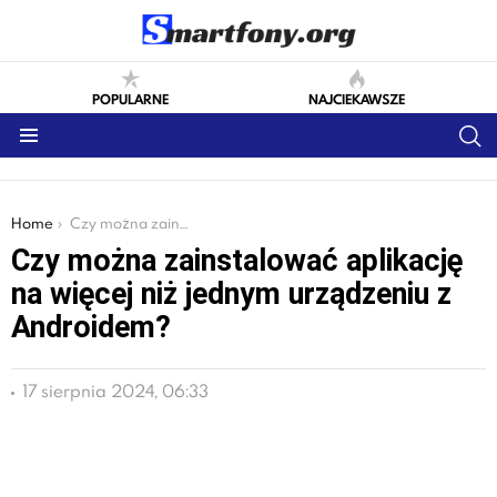
POPULARNE
NAJCIEKAWSZE
S
Menu
You are here:
Home
Czy można zainstalować aplikację na więcej niż jednym urządzeniu z Androidem?
Czy można zainstalować aplikację
na więcej niż jednym urządzeniu z
Androidem?
17 sierpnia 2024, 06:33