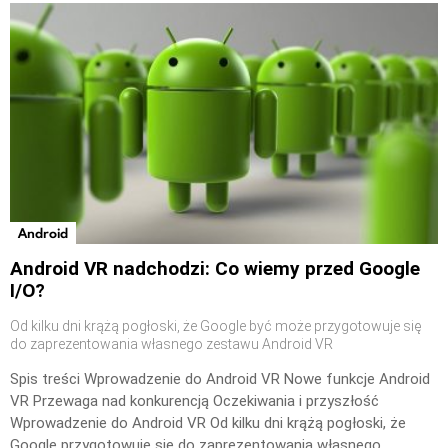
Android
Android VR nadchodzi: Co wiemy przed Google
I/O?
Od kilku dni krążą pogłoski, że Google być może przygotowuje się
do zaprezentowania własnego zestawu Android VR
Spis treści Wprowadzenie do Android VR Nowe funkcje Android
VR Przewaga nad konkurencją Oczekiwania i przyszłość
Wprowadzenie do Android VR Od kilku dni krążą pogłoski, że
Google przygotowuje się do zaprezentowania własnego