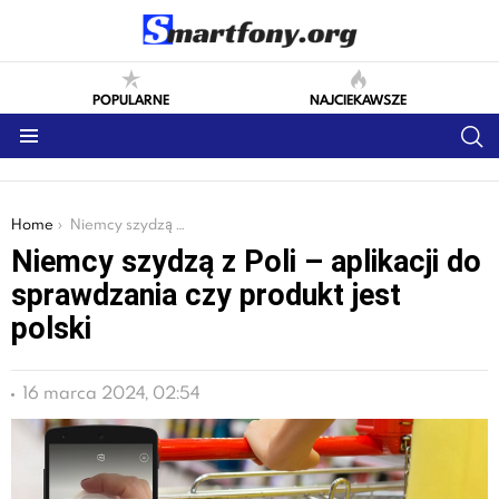
POPULARNE
NAJCIEKAWSZE
S
Menu
You are here:
Home
Niemcy szydzą z Poli – aplikacji do sprawdzania czy produkt jest polski
Niemcy szydzą z Poli – aplikacji do
sprawdzania czy produkt jest
polski
16 marca 2024, 02:54