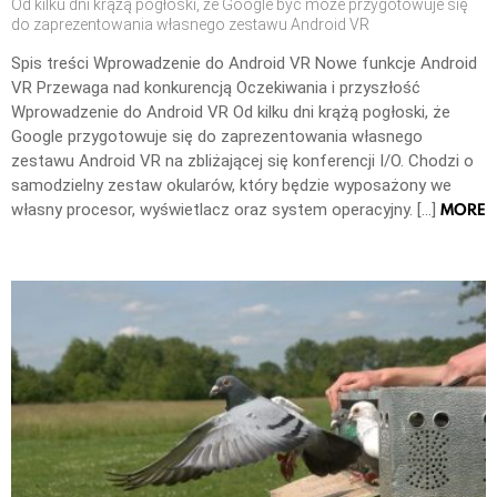
Od kilku dni krążą pogłoski, że Google być może przygotowuje się
do zaprezentowania własnego zestawu Android VR
Spis treści Wprowadzenie do Android VR Nowe funkcje Android
VR Przewaga nad konkurencją Oczekiwania i przyszłość
Wprowadzenie do Android VR Od kilku dni krążą pogłoski, że
Google przygotowuje się do zaprezentowania własnego
zestawu Android VR na zbliżającej się konferencji I/O. Chodzi o
samodzielny zestaw okularów, który będzie wyposażony we
MORE
własny procesor, wyświetlacz oraz system operacyjny. […]