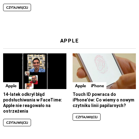
CZYTAJ WIĘCEJ
APPLE
Apple
Apple
iPhone
14-latek odkrył błąd
Touch ID powraca do
podsłuchiwania w FaceTime:
iPhone’ów: Co wiemy o nowym
Apple nie reagowało na
czytniku linii papilarnych?
ostrzeżenia
CZYTAJ WIĘCEJ
CZYTAJ WIĘCEJ