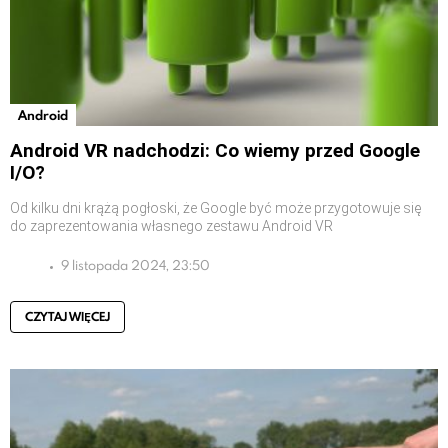
Android
Android VR nadchodzi: Co wiemy przed Google
I/O?
Od kilku dni krążą pogłoski, że Google być może przygotowuje się
do zaprezentowania własnego zestawu Android VR
9 listopada 2024, 23:50
CZYTAJ WIĘCEJ