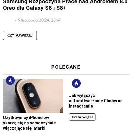
Samsung Rozpoczyna Prace nad Androidem 8.0
Oreo dla Galaxy S8 i S8+
9 listopada 2024, 23:47
CZYTAJ WIĘCEJ
POLECANE
Jak wyłączyć
autoodtwarzanie filmów na
Instagramie
CZYTAJ WIĘCEJ
Użytkownicy iPhone’ów
skarżą się na samoczynnie
włączające się latarki