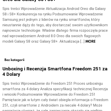
Spis treści Wprowadzenie Aktualizacja Android Oreo dla Galaxy
S8 i S8+ Konkurencja na rynku Podsumowanie Wprowadzenie
Samsung jest jednym z liderów na rynku smartfonów, który
nieustannie dąży do tego, aby dostarczać swoim użytkownikom
najnowsze technologie. Właśnie dlatego firma rozpoczęła prace
nad wprowadzeniem Android 8.0 Oreo dla swoich flagowych
MORE
modeli Galaxy S8 oraz Galaxy S8+. Aktualizacja […]
Bez kategorii
Unboxing i Recenzja Smartfona Freedom 251 za
4 Dolary
Spis treści Wprowadzenie do Freedom 251 Proces unboxingu
smartfona za 4 dolary Analiza specyfikacji technicznej Recenzja
i wnioski Podsumowanie Wprowadzenie do Freedom 251
Pamiętacie jak w lutym cały świat obiegła informacja o Freedom
251, czyli smartfonie z Androidem za niecałe 4 dolary? Może
pamiętacie również, że całe zamieszanie okazało się wielkim