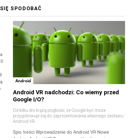
 SIĘ SPODOBAĆ
wa
10
8
Android
ną
a
Android VR nadchodzi: Co wiemy przed
Google I/O?
Od kilku dni krążą pogłoski, że Google być może
przygotowuje się do zaprezentowania własnego zestawu
Android VR
Spis treści Wprowadzenie do Android VR Nowe