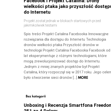
Facebook i Projekt Catalina: Drony
wielkości ptaka jako przyszłość dostęp
do Internetu
Projekt został jednak w blokach startowych przed
jakimikolwiek testami
Spis treści Projekt Catalina Facebooka Innowacyjne
rozwiązania dla dostępu do Internetu Technologia
dronów wielkości ptaka Przyszłość dronów w
technologii Projekt Catalina Facebooka Facebook od
lat eksperymentuje z różnymi technologiami, które
mogą zrewolucjonizować dostęp do Internetu.
Jednym z mniej znanych projektów był Projekt
Catalina, który rozpoczął się w 2017 roku. Jego cele
MORE
było stworzenie sieci dronów […]
Bez kategorii
Unboxing i Recenzja Smartfona Freedo
251 za 4 Dolary