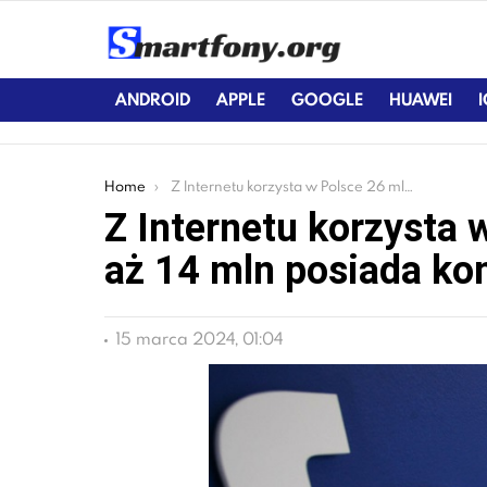
ANDROID
APPLE
GOOGLE
HUAWEI
You are here:
Home
Z Internetu korzysta w Polsce 26 mln osób, a aż 14 mln posiada konto na Facebooku
Z Internetu korzysta 
aż 14 mln posiada ko
15 marca 2024, 01:04