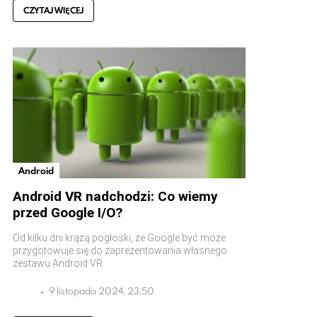
CZYTAJ WIĘCEJ
Android
Android VR nadchodzi: Co wiemy
przed Google I/O?
Od kilku dni krążą pogłoski, że Google być może
przygotowuje się do zaprezentowania własnego
zestawu Android VR
9 listopada 2024, 23:50