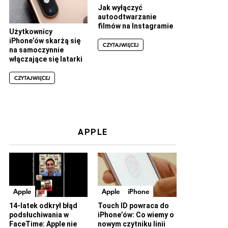
Jak wyłączyć
autoodtwarzanie
filmów na Instagramie
Użytkownicy
iPhone’ów skarżą się
CZYTAJ WIĘCEJ
na samoczynnie
włączające się latarki
CZYTAJ WIĘCEJ
APPLE
Apple
Apple
iPhone
14-latek odkrył błąd
Touch ID powraca do
podsłuchiwania w
iPhone’ów: Co wiemy o
FaceTime: Apple nie
nowym czytniku linii