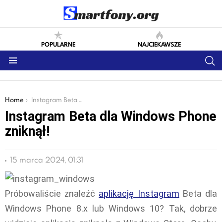
POPULARNE
NAJCIEKAWSZE
S
Menu
You are here:
Home
Instagram Beta dla Windows Phone zniknął!
Instagram Beta dla Windows Phone
zniknął!
15 marca 2024, 01:31
Próbowaliście znaleźć
aplikację Instagram
Beta dla
Windows Phone 8.x lub Windows 10? Tak, dobrze