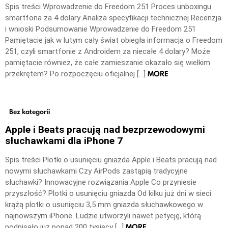
Spis treści Wprowadzenie do Freedom 251 Proces unboxingu
smartfona za 4 dolary Analiza specyfikacji technicznej Recenzja
i wnioski Podsumowanie Wprowadzenie do Freedom 251
Pamiętacie jak w lutym cały świat obiegła informacja o Freedom
251, czyli smartfonie z Androidem za niecałe 4 dolary? Może
pamiętacie również, że całe zamieszanie okazało się wielkim
MORE
przekrętem? Po rozpoczęciu oficjalnej […]
Bez kategorii
Apple i Beats pracują nad bezprzewodowymi
słuchawkami dla iPhone 7
Spis treści Plotki o usunięciu gniazda Apple i Beats pracują nad
nowymi słuchawkami Czy AirPods zastąpią tradycyjne
słuchawki? Innowacyjne rozwiązania Apple Co przyniesie
przyszłość? Plotki o usunięciu gniazda Od kilku już dni w sieci
krążą plotki o usunięciu 3,5 mm gniazda słuchawkowego w
najnowszym iPhone. Ludzie utworzyli nawet petycję, którą
MORE
podpisało już ponad 200 tysięcy […]