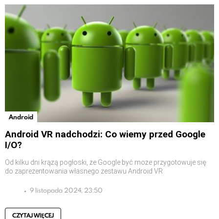
Android
Android VR nadchodzi: Co wiemy przed Google
I/O?
Od kilku dni krążą pogłoski, że Google być może przygotowuje się
do zaprezentowania własnego zestawu Android VR
9 listopada 2024, 23:50
CZYTAJ WIĘCEJ