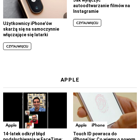
Jak wyłączyć
autoodtwarzanie filmów na
Instagramie
CZYTAJ WIĘCEJ
Użytkownicy iPhone’ów
skarżą się na samoczynnie
włączające się latarki
CZYTAJ WIĘCEJ
APPLE
Apple
Apple
iPhone
14-latek odkrył błąd
Touch ID powraca do
podsłuchiwania w FaceTime:
iPhone’ów: Co wiemy o nowym