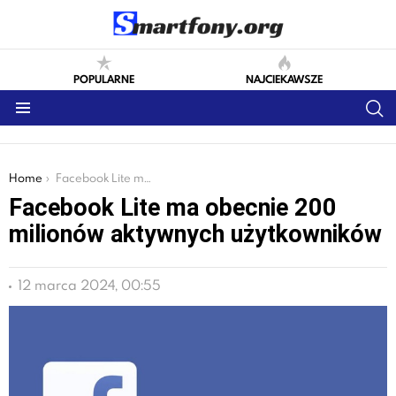
POPULARNE
NAJCIEKAWSZE
S
Menu
You are here:
Home
Facebook Lite ma obecnie 200 milionów aktywnych użytkowników
Facebook Lite ma obecnie 200
milionów aktywnych użytkowników
12 marca 2024, 00:55