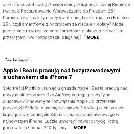
smartfona za 4 dolary Analiza specyfikacji technicznej Recenzja
i wnioski Podsumowanie Wprowadzenie do Freedom 251
Pamiętacie jak w lutym cały świat obiegła informacja o Freedom
251, czyli smartfonie z Androidem za niecałe 4 dolary? Może
pamiętacie również, że całe zamieszanie okazało się wielkim
MORE
przekrętem? Po rozpoczęciu oficjalnej […]
Bez kategorii
Apple i Beats pracują nad bezprzewodowymi
słuchawkami dla iPhone 7
Spis treści Plotki o usunięciu gniazda Apple i Beats pracują nad
nowymi słuchawkami Czy AirPods zastąpią tradycyjne
słuchawki? Innowacyjne rozwiązania Apple Co przyniesie
przyszłość? Plotki o usunięciu gniazda Od kilku już dni w sieci
krążą plotki o usunięciu 3,5 mm gniazda słuchawkowego w
najnowszym iPhone. Ludzie utworzyli nawet petycję, którą
MORE
podpisało już ponad 200 tysięcy […]