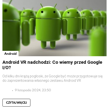
Android
Android VR nadchodzi: Co wiemy przed Google
I/O?
Od kilku dni krążą pogłoski, że Google być może przygotowuje się
do zaprezentowania własnego zestawu Android VR
9 listopada 2024, 23:50
CZYTAJ WIĘCEJ