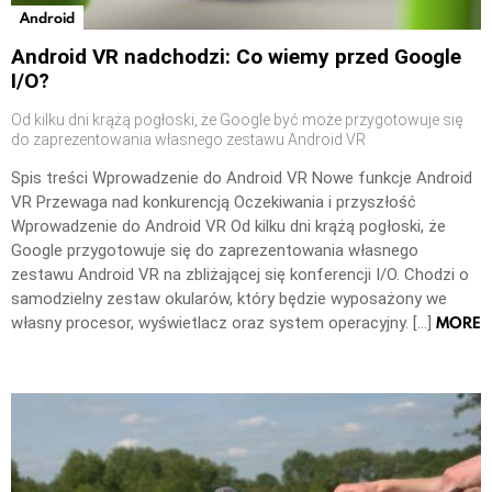
Android
Android VR nadchodzi: Co wiemy przed Google
I/O?
Od kilku dni krążą pogłoski, że Google być może przygotowuje się
do zaprezentowania własnego zestawu Android VR
Spis treści Wprowadzenie do Android VR Nowe funkcje Android
VR Przewaga nad konkurencją Oczekiwania i przyszłość
Wprowadzenie do Android VR Od kilku dni krążą pogłoski, że
Google przygotowuje się do zaprezentowania własnego
zestawu Android VR na zbliżającej się konferencji I/O. Chodzi o
samodzielny zestaw okularów, który będzie wyposażony we
MORE
własny procesor, wyświetlacz oraz system operacyjny. […]