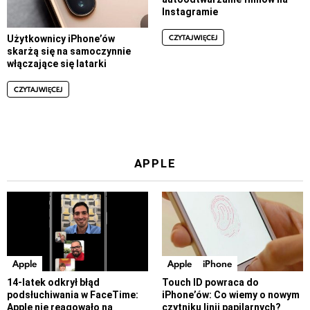
Instagramie
CZYTAJ WIĘCEJ
Użytkownicy iPhone’ów
skarżą się na samoczynnie
włączające się latarki
CZYTAJ WIĘCEJ
APPLE
Apple
Apple
iPhone
14-latek odkrył błąd
Touch ID powraca do
podsłuchiwania w FaceTime:
iPhone’ów: Co wiemy o nowym
Apple nie reagowało na
czytniku linii papilarnych?