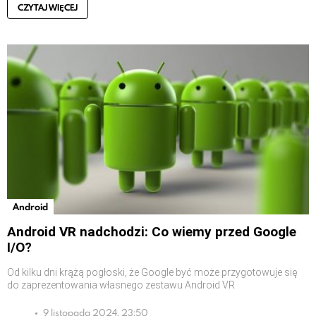
CZYTAJ WIĘCEJ
Android
Android VR nadchodzi: Co wiemy przed Google
I/O?
Od kilku dni krążą pogłoski, że Google być może przygotowuje się
do zaprezentowania własnego zestawu Android VR
9 listopada 2024, 23:50