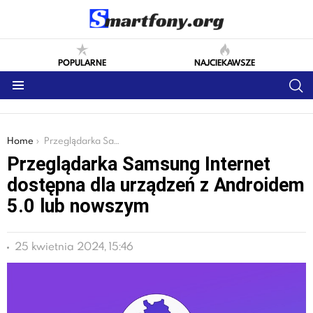
POPULARNE
NAJCIEKAWSZE
S
Menu
You are here:
Home
Przeglądarka Samsung Internet dostępna dla urządzeń z Androidem 5.0 lub nowszym
Przeglądarka Samsung Internet
dostępna dla urządzeń z Androidem
5.0 lub nowszym
25 kwietnia 2024, 15:46