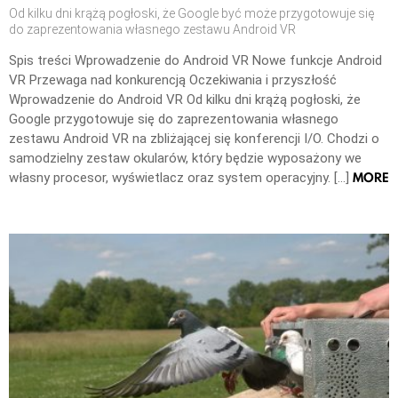
Od kilku dni krążą pogłoski, że Google być może przygotowuje się
do zaprezentowania własnego zestawu Android VR
Spis treści Wprowadzenie do Android VR Nowe funkcje Android
VR Przewaga nad konkurencją Oczekiwania i przyszłość
Wprowadzenie do Android VR Od kilku dni krążą pogłoski, że
Google przygotowuje się do zaprezentowania własnego
zestawu Android VR na zbliżającej się konferencji I/O. Chodzi o
samodzielny zestaw okularów, który będzie wyposażony we
MORE
własny procesor, wyświetlacz oraz system operacyjny. […]