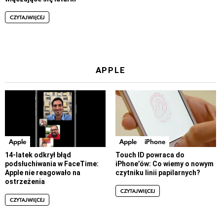
CZYTAJ WIĘCEJ
APPLE
Apple
Apple
iPhone
14-latek odkrył błąd
Touch ID powraca do
podsłuchiwania w FaceTime:
iPhone’ów: Co wiemy o nowym
Apple nie reagowało na
czytniku linii papilarnych?
ostrzeżenia
CZYTAJ WIĘCEJ
CZYTAJ WIĘCEJ