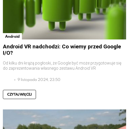
Android
Android VR nadchodzi: Co wiemy przed Google
I/O?
Od kilku dni krążą pogłoski, że Google być może przygotowuje się
do zaprezentowania własnego zestawu Android VR
9 listopada 2024, 23:50
CZYTAJ WIĘCEJ