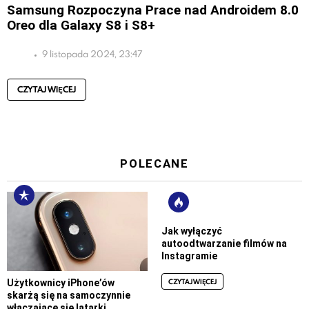
Samsung Rozpoczyna Prace nad Androidem 8.0
Oreo dla Galaxy S8 i S8+
9 listopada 2024, 23:47
CZYTAJ WIĘCEJ
POLECANE
Jak wyłączyć
autoodtwarzanie filmów na
Instagramie
CZYTAJ WIĘCEJ
Użytkownicy iPhone’ów
skarżą się na samoczynnie
włączające się latarki