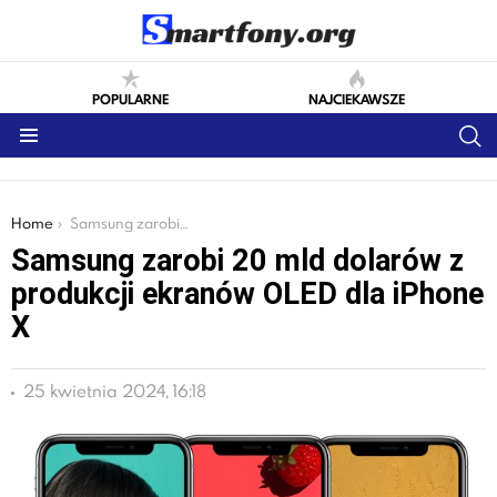
POPULARNE
NAJCIEKAWSZE
S
Menu
You are here:
Home
Samsung zarobi 20 mld dolarów z produkcji ekranów OLED dla iPhone X
Samsung zarobi 20 mld dolarów z
produkcji ekranów OLED dla iPhone
X
25 kwietnia 2024, 16:18