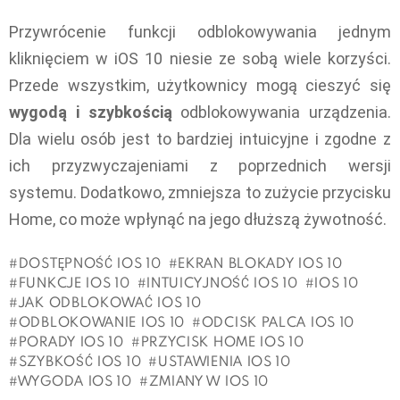
Przywrócenie funkcji odblokowywania jednym
kliknięciem w iOS 10 niesie ze sobą wiele korzyści.
Przede wszystkim, użytkownicy mogą cieszyć się
wygodą i szybkością
odblokowywania urządzenia.
Dla wielu osób jest to bardziej intuicyjne i zgodne z
ich przyzwyczajeniami z poprzednich wersji
systemu. Dodatkowo, zmniejsza to zużycie przycisku
Home, co może wpłynąć na jego dłuższą żywotność.
DOSTĘPNOŚĆ IOS 10
EKRAN BLOKADY IOS 10
FUNKCJE IOS 10
INTUICYJNOŚĆ IOS 10
IOS 10
JAK ODBLOKOWAĆ IOS 10
ODBLOKOWANIE IOS 10
ODCISK PALCA IOS 10
PORADY IOS 10
PRZYCISK HOME IOS 10
SZYBKOŚĆ IOS 10
USTAWIENIA IOS 10
WYGODA IOS 10
ZMIANY W IOS 10