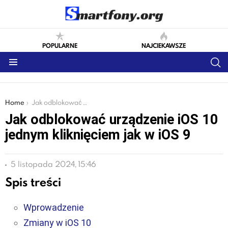
POPULARNE
NAJCIEKAWSZE
S
Menu
You are here:
Home
Jak odblokować urządzenie iOS 10 jednym kliknięciem jak w iOS 9
Jak odblokować urządzenie iOS 10
jednym kliknięciem jak w iOS 9
5 listopada 2024, 15:46
Spis treści
Wprowadzenie
Zmiany w iOS 10