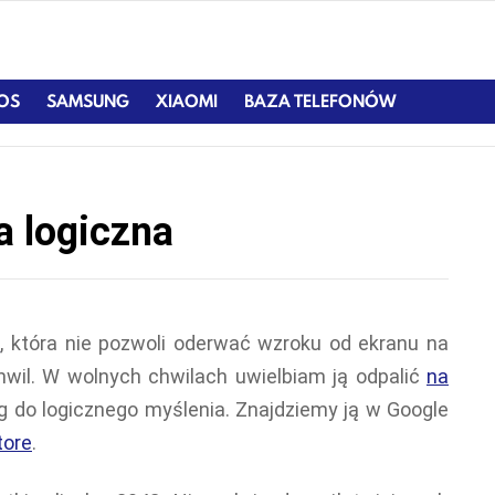
IOS
SAMSUNG
XIAOMI
BAZA TELEFONÓW
a logiczna
a
, która nie pozwoli oderwać wzroku od ekranu na
chwil. W wolnych chwilach uwielbiam ją odpalić
na
 do logicznego myślenia. Znajdziemy ją w Google
tore
.