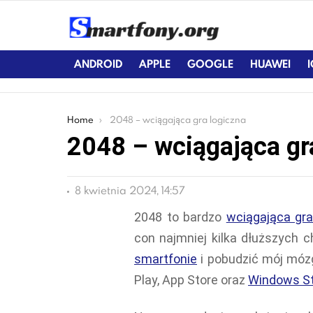
ANDROID
APPLE
GOOGLE
HUAWEI
You are here:
Home
2048 – wciągająca gra logiczna
2048 – wciągająca gr
8 kwietnia 2024, 14:57
2048 to bardzo
wciągająca gr
con najmniej kilka dłuższych 
smartfonie
i pobudzić mój mózg
Play, App Store oraz
Windows S