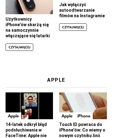
Jak wyłączyć
autoodtwarzanie
filmów na Instagramie
Użytkownicy
iPhone’ów skarżą się
CZYTAJ WIĘCEJ
na samoczynnie
włączające się latarki
CZYTAJ WIĘCEJ
APPLE
Apple
Apple
iPhone
14-latek odkrył błąd
Touch ID powraca do
podsłuchiwania w
iPhone’ów: Co wiemy o
FaceTime: Apple nie
nowym czytniku linii