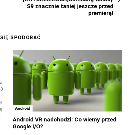
S9 znacznie taniej jeszcze przed
premierą!
 SIĘ SPODOBAĆ
wa
10
8
Android
ną
a
Android VR nadchodzi: Co wiemy przed
Google I/O?