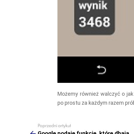
Możemy również walczyć o jak n
po prostu za każdym razem pr
Poprzedni artykuł
See
more
Google podaje funkcje, które dbają