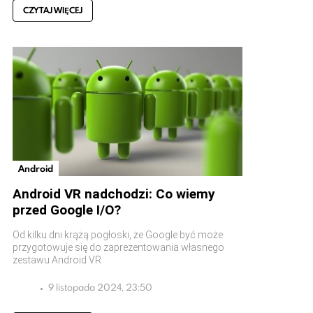
CZYTAJ WIĘCEJ
Android
Android VR nadchodzi: Co wiemy
przed Google I/O?
Od kilku dni krążą pogłoski, że Google być może
przygotowuje się do zaprezentowania własnego
zestawu Android VR
9 listopada 2024, 23:50