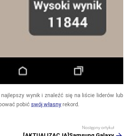
ajlepszy wynik i znaleźć się na liście liderów lub
óbować pobić
swój własny
rekord.
Następny artykuł
[AKTUALIZACJA]Samsung Galaxy