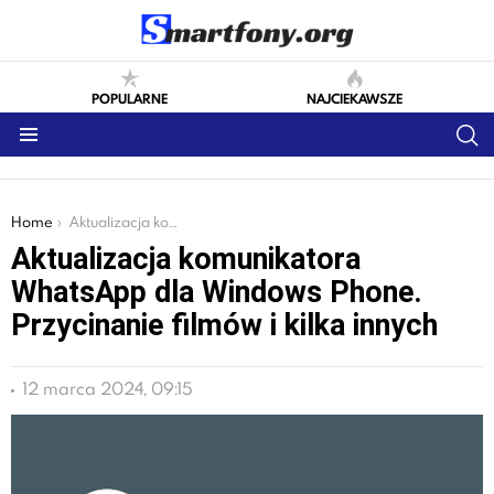
POPULARNE
NAJCIEKAWSZE
S
Menu
You are here:
Home
Aktualizacja komunikatora WhatsApp dla Windows Phone. Przycinanie filmów i kilka innych
Aktualizacja komunikatora
WhatsApp dla Windows Phone.
Przycinanie filmów i kilka innych
12 marca 2024, 09:15