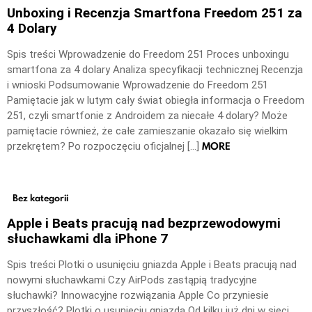
Unboxing i Recenzja Smartfona Freedom 251 za
4 Dolary
Spis treści Wprowadzenie do Freedom 251 Proces unboxingu
smartfona za 4 dolary Analiza specyfikacji technicznej Recenzja
i wnioski Podsumowanie Wprowadzenie do Freedom 251
Pamiętacie jak w lutym cały świat obiegła informacja o Freedom
251, czyli smartfonie z Androidem za niecałe 4 dolary? Może
pamiętacie również, że całe zamieszanie okazało się wielkim
MORE
przekrętem? Po rozpoczęciu oficjalnej […]
Bez kategorii
Apple i Beats pracują nad bezprzewodowymi
słuchawkami dla iPhone 7
Spis treści Plotki o usunięciu gniazda Apple i Beats pracują nad
nowymi słuchawkami Czy AirPods zastąpią tradycyjne
słuchawki? Innowacyjne rozwiązania Apple Co przyniesie
przyszłość? Plotki o usunięciu gniazda Od kilku już dni w sieci