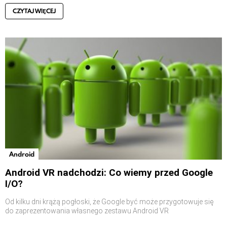
CZYTAJ WIĘCEJ
Android
Android VR nadchodzi: Co wiemy przed Google
I/O?
Od kilku dni krążą pogłoski, że Google być może przygotowuje się
do zaprezentowania własnego zestawu Android VR