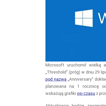
Microsoft uruchomił wielką 
„Threshold” (próg) w dniu 29 li
pod nazwą
„Anniversary” dokła
planowana na 1 rocznicę od 
wskazują grafiki
osi czasu
z prz
Aktualizacja będzie zawierał