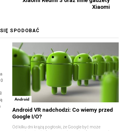
Xiaomi Redmi 3 oraz inne gadżety
Xiaomi
 SIĘ SPODOBAĆ
wa
10
8
Android
ną
a
Android VR nadchodzi: Co wiemy przed
Google I/O?
Od kilku dni krążą pogłoski, że Google być może