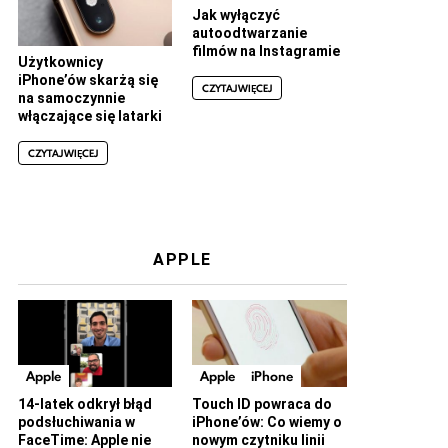
Jak wyłączyć
autoodtwarzanie
filmów na Instagramie
Użytkownicy
iPhone’ów skarżą się
CZYTAJ WIĘCEJ
na samoczynnie
włączające się latarki
CZYTAJ WIĘCEJ
APPLE
Apple
Apple
iPhone
14-latek odkrył błąd
Touch ID powraca do
podsłuchiwania w
iPhone’ów: Co wiemy o
FaceTime: Apple nie
nowym czytniku linii