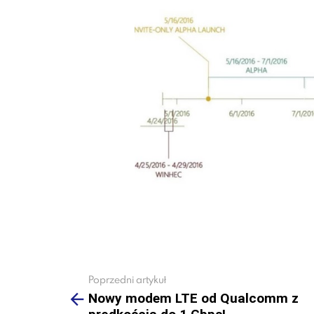
Poprzedni artykuł
See
more
Nowy modem LTE od Qualcomm z