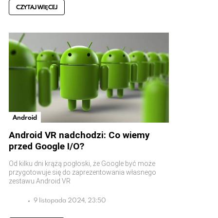
CZYTAJ WIĘCEJ
Android
Android VR nadchodzi: Co wiemy
przed Google I/O?
Od kilku dni krążą pogłoski, że Google być może
przygotowuje się do zaprezentowania własnego
zestawu Android VR
9 listopada 2024, 23:50