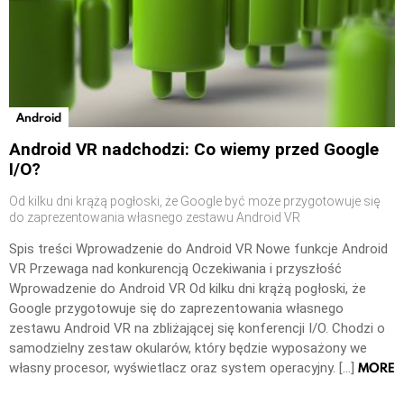
Android
Android VR nadchodzi: Co wiemy przed Google
I/O?
Od kilku dni krążą pogłoski, że Google być może przygotowuje się
do zaprezentowania własnego zestawu Android VR
Spis treści Wprowadzenie do Android VR Nowe funkcje Android
VR Przewaga nad konkurencją Oczekiwania i przyszłość
Wprowadzenie do Android VR Od kilku dni krążą pogłoski, że
Google przygotowuje się do zaprezentowania własnego
zestawu Android VR na zbliżającej się konferencji I/O. Chodzi o
samodzielny zestaw okularów, który będzie wyposażony we
MORE
własny procesor, wyświetlacz oraz system operacyjny. […]