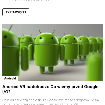
CZYTAJ WIĘCEJ
Android
Android VR nadchodzi: Co wiemy przed Google
I/O?
Od kilku dni krążą pogłoski, że Google być może przygotowuje się
do zaprezentowania własnego zestawu Android VR