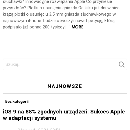
słuchawki? Innowacyjne rozwiązania Apple Co przyniesie
przyszłość? Plotki o usunięciu gniazda Od kilku już dni w sieci
krążą plotki o usunięciu 3,5 mm gniazda słuchawkowego w
najnowszym iPhone. Ludzie utworzyli nawet petycję, którą
MORE
podpisało już ponad 200 tysięcy […]
Szukaj:
NAJNOWSZE
Bez kategorii
iOS 9 na 88% zgodnych urządzeń: Sukces Apple
w adaptacji systemu
9 listopada 2024, 23:56