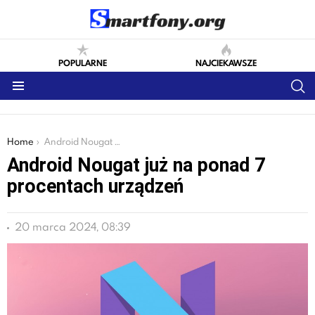
POPULARNE
NAJCIEKAWSZE
S
Menu
You are here:
Home
Android Nougat już na ponad 7 procentach urządzeń
Android Nougat już na ponad 7
procentach urządzeń
20 marca 2024, 08:39