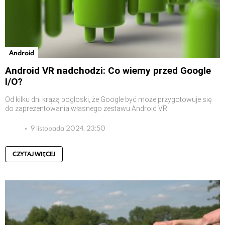
Android
Android VR nadchodzi: Co wiemy przed Google
I/O?
Od kilku dni krążą pogłoski, że Google być może przygotowuje się
do zaprezentowania własnego zestawu Android VR
9 listopada 2024, 23:50
CZYTAJ WIĘCEJ