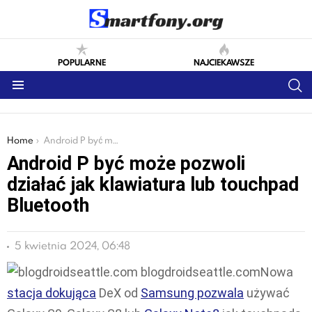
POPULARNE
NAJCIEKAWSZE
S
Menu
You are here:
Home
Android P być może pozwoli działać jak klawiatura lub touchpad Bluetooth
Android P być może pozwoli
działać jak klawiatura lub touchpad
Bluetooth
5 kwietnia 2024, 06:48
blogdroidseattle.comNowa
stacja dokująca
DeX od
Samsung pozwala
używać