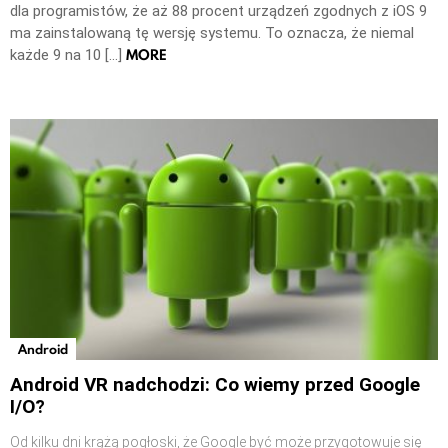
dla programistów, że aż 88 procent urządzeń zgodnych z iOS 9
ma zainstalowaną tę wersję systemu. To oznacza, że niemal
MORE
każde 9 na 10 […]
Android
Android VR nadchodzi: Co wiemy przed Google
I/O?
Od kilku dni krążą pogłoski, że Google być może przygotowuje się