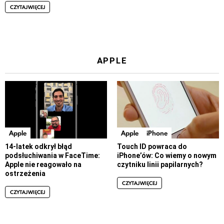
CZYTAJ WIĘCEJ
APPLE
Apple
Apple
iPhone
14-latek odkrył błąd
Touch ID powraca do
podsłuchiwania w FaceTime:
iPhone’ów: Co wiemy o nowym
Apple nie reagowało na
czytniku linii papilarnych?
ostrzeżenia
CZYTAJ WIĘCEJ
CZYTAJ WIĘCEJ