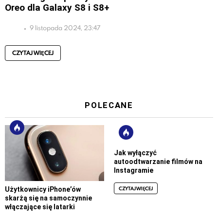
Oreo dla Galaxy S8 i S8+
9 listopada 2024, 23:47
CZYTAJ WIĘCEJ
POLECANE
Jak wyłączyć
autoodtwarzanie filmów na
Instagramie
CZYTAJ WIĘCEJ
Użytkownicy iPhone’ów
skarżą się na samoczynnie
włączające się latarki