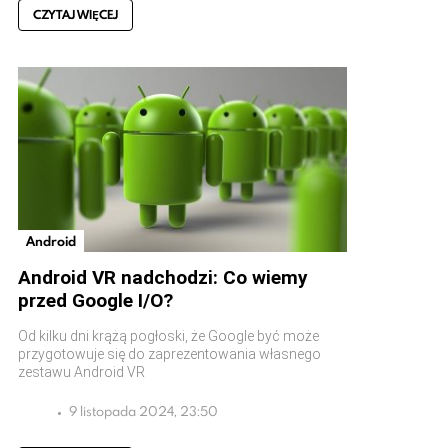
CZYTAJ WIĘCEJ
Android
Android VR nadchodzi: Co wiemy
przed Google I/O?
Od kilku dni krążą pogłoski, że Google być może
przygotowuje się do zaprezentowania własnego
zestawu Android VR
9 listopada 2024, 23:50