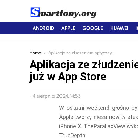
ANDROID
APPLE
GOOGLE
HUAWEI
You are here:
Home
Aplikacja ze złudzeniem optycznym dostępna już w App Store
Aplikacja ze złudzen
już w App Store
4 sierpnia 2024, 14:53
W ostatni weekend głośno było
Apple tworzy niesamowity efek
iPhone X. TheParallaxView wyk
TrueDepth.