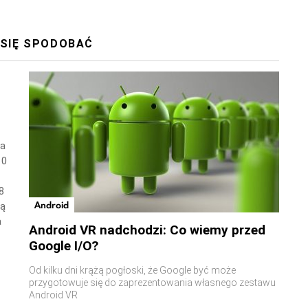
 SIĘ SPODOBAĆ
wa
10
8
Android
ną
a
Android VR nadchodzi: Co wiemy przed
Google I/O?
Od kilku dni krążą pogłoski, że Google być może
przygotowuje się do zaprezentowania własnego zestawu
Android VR