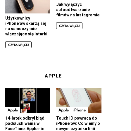
Jak wyłączyć
autoodtwarzanie
filmów na Instagramie
Użytkownicy
iPhone’ów skarżą się
CZYTAJ WIĘCEJ
na samoczynnie
włączające się latarki
CZYTAJ WIĘCEJ
APPLE
Apple
Apple
iPhone
14-latek odkrył błąd
Touch ID powraca do
podsłuchiwania w
iPhone’ów: Co wiemy o
FaceTime: Apple nie
nowym czytniku linii