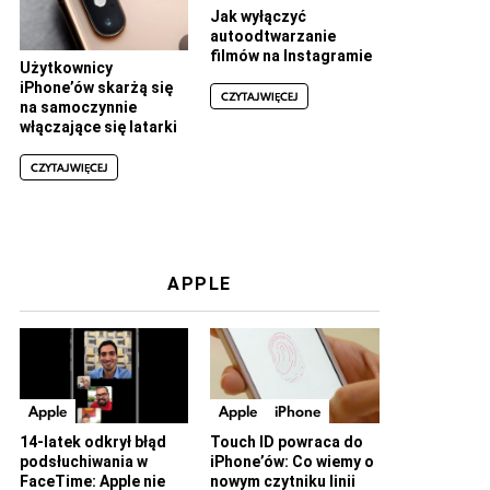
Jak wyłączyć
autoodtwarzanie
filmów na Instagramie
Użytkownicy
iPhone’ów skarżą się
CZYTAJ WIĘCEJ
na samoczynnie
włączające się latarki
CZYTAJ WIĘCEJ
APPLE
Apple
Apple
iPhone
14-latek odkrył błąd
Touch ID powraca do
podsłuchiwania w
iPhone’ów: Co wiemy o
FaceTime: Apple nie
nowym czytniku linii