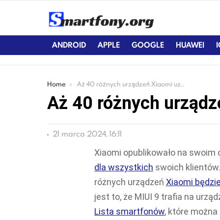
ANDROID
APPLE
GOOGLE
HUAWEI
You are here:
Home
Aż 40 różnych urządzeń Xiaomi uzyska MIUI 9
Aż 40 różnych urządz
21 marca 2024, 16:11
Xiaomi opublikowało na swoim 
dla wszystkich
swoich klientów. 
różnych urządzeń
Xiaomi będzi
jest to, że MIUI 9 trafia na urzą
Lista smartfonów
, które można 