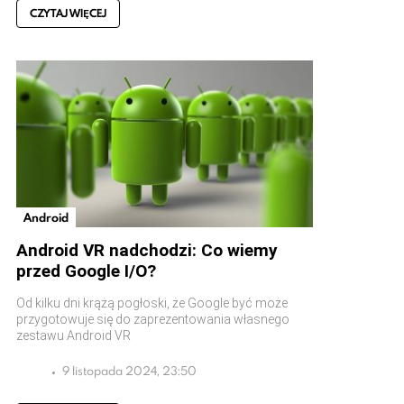
CZYTAJ WIĘCEJ
Android
Android VR nadchodzi: Co wiemy
przed Google I/O?
Od kilku dni krążą pogłoski, że Google być może
przygotowuje się do zaprezentowania własnego
zestawu Android VR
9 listopada 2024, 23:50