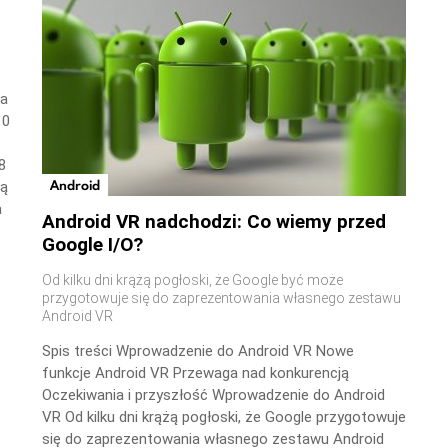
wa
10
8
Android
ną
a
Android VR nadchodzi: Co wiemy przed
Google I/O?
Od kilku dni krążą pogłoski, że Google być może
przygotowuje się do zaprezentowania własnego zestawu
Android VR
Spis treści Wprowadzenie do Android VR Nowe
funkcje Android VR Przewaga nad konkurencją
Oczekiwania i przyszłość Wprowadzenie do Android
VR Od kilku dni krążą pogłoski, że Google przygotowuje
się do zaprezentowania własnego zestawu Android