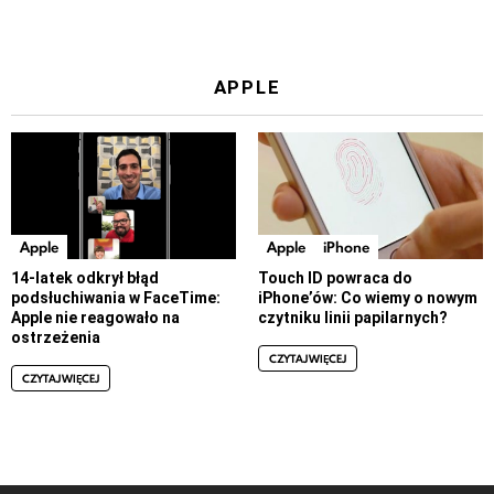
APPLE
Apple
Apple
iPhone
14-latek odkrył błąd
Touch ID powraca do
podsłuchiwania w FaceTime:
iPhone’ów: Co wiemy o nowym
Apple nie reagowało na
czytniku linii papilarnych?
ostrzeżenia
CZYTAJ WIĘCEJ
CZYTAJ WIĘCEJ