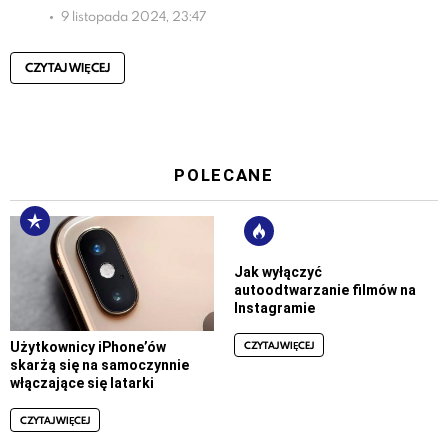
9 listopada 2024, 23:47
CZYTAJ WIĘCEJ
POLECANE
Jak wyłączyć
autoodtwarzanie filmów na
Instagramie
CZYTAJ WIĘCEJ
Użytkownicy iPhone’ów
skarżą się na samoczynnie
włączające się latarki
CZYTAJ WIĘCEJ