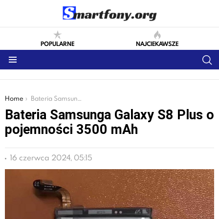
POPULARNE
NAJCIEKAWSZE
S
Menu
You are here:
Home
Bateria Samsunga Galaxy S8 Plus o pojemności 3500 mAh
Bateria Samsunga Galaxy S8 Plus o
pojemności 3500 mAh
16 czerwca 2024, 05:15