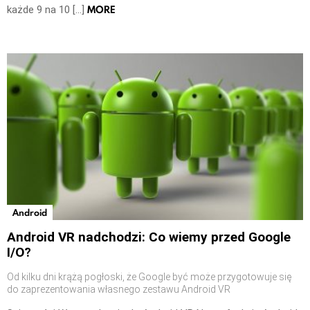
MORE
każde 9 na 10 […]
Android
Android VR nadchodzi: Co wiemy przed Google
I/O?
Od kilku dni krążą pogłoski, że Google być może przygotowuje się
do zaprezentowania własnego zestawu Android VR