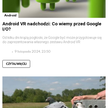
Android
Android VR nadchodzi: Co wiemy przed Google
I/O?
Od kilku dni krążą pogłoski, że Google być może przygotowuje się
do zaprezentowania własnego zestawu Android VR
9 listopada 2024, 23:50
CZYTAJ WIĘCEJ