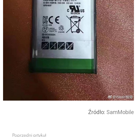
Źródło:
SamMobile
Poprzedni artykuł
See