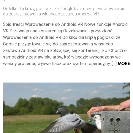
Od kilku dni krążą pogłoski, że Google być może przygotowuje się
do zaprezentowania własnego zestawu Android VR
Spis treści Wprowadzenie do Android VR Nowe funkcje Android
VR Przewaga nad konkurencją Oczekiwania i przyszłość
Wprowadzenie do Android VR Od kilku dni krążą pogłoski, że
Google przygotowuje się do zaprezentowania własnego
zestawu Android VR na zbliżającej się konferencji I/O. Chodzi o
samodzielny zestaw okularów, który będzie wyposażony we
MORE
własny procesor, wyświetlacz oraz system operacyjny. […]