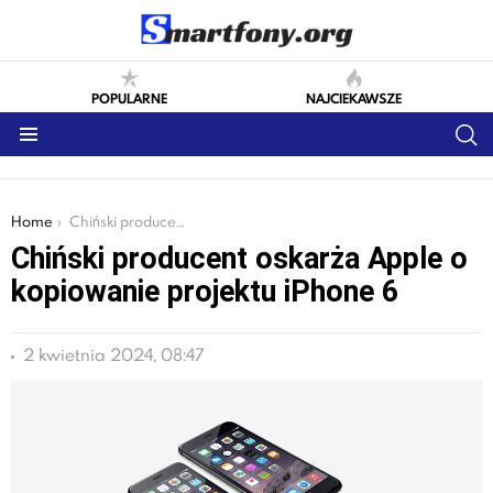
POPULARNE
NAJCIEKAWSZE
S
Menu
You are here:
Home
Chiński producent oskarża Apple o kopiowanie projektu iPhone 6
Chiński producent oskarża Apple o
kopiowanie projektu iPhone 6
2 kwietnia 2024, 08:47