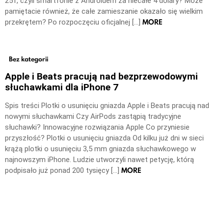
251, czyli smartfonie z Androidem za niecałe 4 dolary? Może
pamiętacie również, że całe zamieszanie okazało się wielkim
MORE
przekrętem? Po rozpoczęciu oficjalnej […]
Bez kategorii
Apple i Beats pracują nad bezprzewodowymi
słuchawkami dla iPhone 7
Spis treści Plotki o usunięciu gniazda Apple i Beats pracują nad
nowymi słuchawkami Czy AirPods zastąpią tradycyjne
słuchawki? Innowacyjne rozwiązania Apple Co przyniesie
przyszłość? Plotki o usunięciu gniazda Od kilku już dni w sieci
krążą plotki o usunięciu 3,5 mm gniazda słuchawkowego w
najnowszym iPhone. Ludzie utworzyli nawet petycję, którą
MORE
podpisało już ponad 200 tysięcy […]