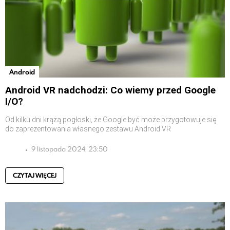
Android
Android VR nadchodzi: Co wiemy przed Google
I/O?
Od kilku dni krążą pogłoski, że Google być może przygotowuje się
do zaprezentowania własnego zestawu Android VR
9 listopada 2024, 23:50
CZYTAJ WIĘCEJ