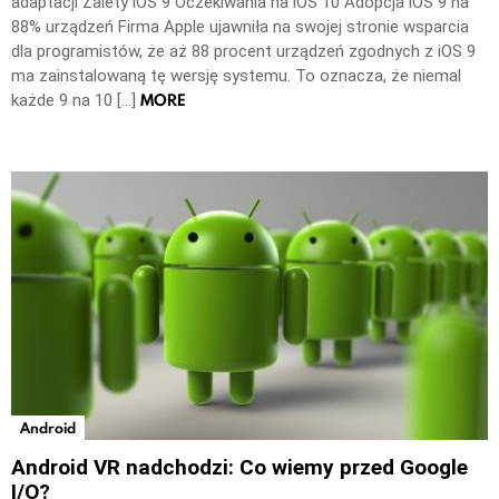
adaptacji Zalety iOS 9 Oczekiwania na iOS 10 Adopcja iOS 9 na
88% urządzeń Firma Apple ujawniła na swojej stronie wsparcia
dla programistów, że aż 88 procent urządzeń zgodnych z iOS 9
ma zainstalowaną tę wersję systemu. To oznacza, że niemal
MORE
każde 9 na 10 […]
Android
Android VR nadchodzi: Co wiemy przed Google
I/O?