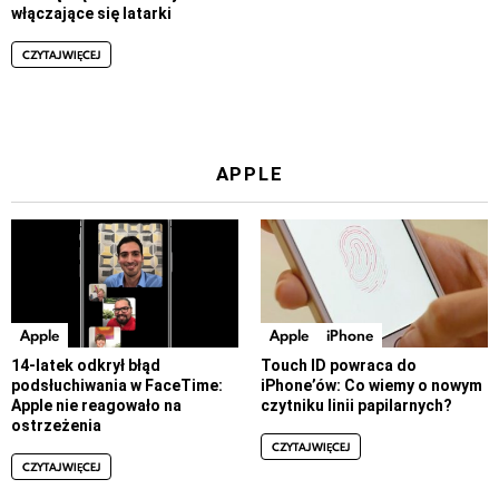
włączające się latarki
CZYTAJ WIĘCEJ
APPLE
Apple
Apple
iPhone
14-latek odkrył błąd
Touch ID powraca do
podsłuchiwania w FaceTime:
iPhone’ów: Co wiemy o nowym
Apple nie reagowało na
czytniku linii papilarnych?
ostrzeżenia
CZYTAJ WIĘCEJ
CZYTAJ WIĘCEJ