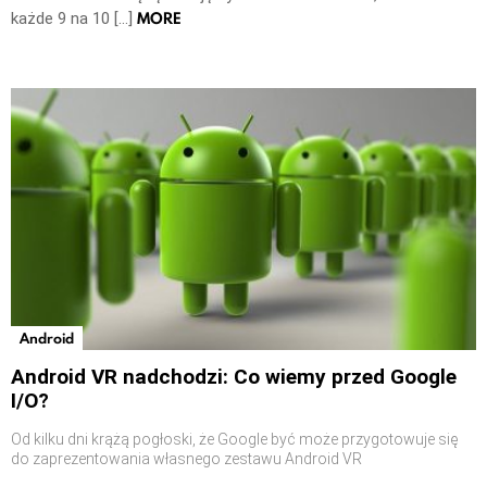
MORE
każde 9 na 10 […]
Android
Android VR nadchodzi: Co wiemy przed Google
I/O?
Od kilku dni krążą pogłoski, że Google być może przygotowuje się
do zaprezentowania własnego zestawu Android VR