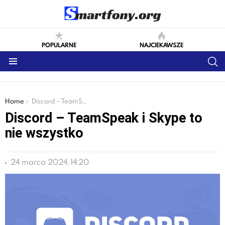
POPULARNE
NAJCIEKAWSZE
S
Menu
You are here:
Home
Discord – TeamSpeak i Skype to nie wszystko
Discord – TeamSpeak i Skype to
nie wszystko
24 marca 2024, 14:20