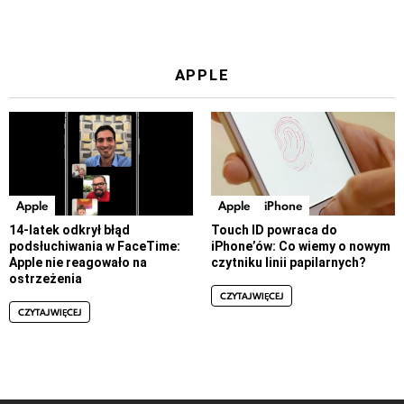
APPLE
Apple
Apple
iPhone
14-latek odkrył błąd
Touch ID powraca do
podsłuchiwania w FaceTime:
iPhone’ów: Co wiemy o nowym
Apple nie reagowało na
czytniku linii papilarnych?
ostrzeżenia
CZYTAJ WIĘCEJ
CZYTAJ WIĘCEJ