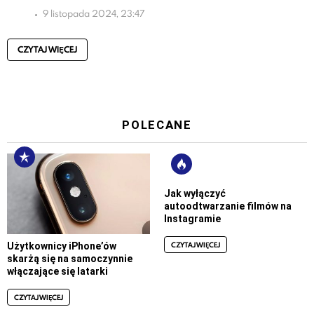
9 listopada 2024, 23:47
CZYTAJ WIĘCEJ
POLECANE
Jak wyłączyć
autoodtwarzanie filmów na
Instagramie
CZYTAJ WIĘCEJ
Użytkownicy iPhone’ów
skarżą się na samoczynnie
włączające się latarki
CZYTAJ WIĘCEJ