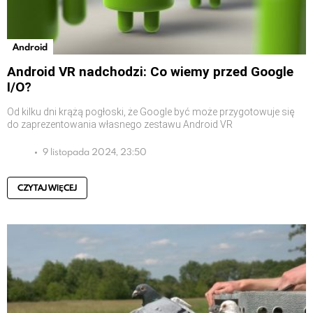
Android
Android VR nadchodzi: Co wiemy przed Google
I/O?
Od kilku dni krążą pogłoski, że Google być może przygotowuje się
do zaprezentowania własnego zestawu Android VR
9 listopada 2024, 23:50
CZYTAJ WIĘCEJ