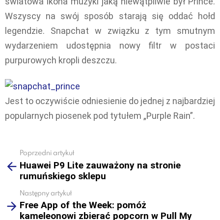
światowa ikona muzyki jaką niewątpliwie był Prince.
Wszyscy na swój sposób starają się oddać hołd
legendzie. Snapchat w związku z tym smutnym
wydarzeniem udostępnia nowy filtr w postaci
purpurowych kropli deszczu.
Jest to oczywiście odniesienie do jednej z najbardziej
popularnych piosenek pod tytułem „Purple Rain”.
Poprzedni artykuł
See
Huawei P9 Lite zauważony na stronie
more
rumuńskiego sklepu
Następny artykuł
Free App of the Week: pomóż
kameleonowi zbierać popcorn w Pull My