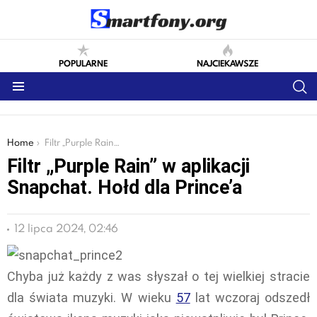
POPULARNE
NAJCIEKAWSZE
S
Menu
You are here:
Home
Filtr „Purple Rain” w aplikacji Snapchat. Hołd dla Prince’a
Filtr „Purple Rain” w aplikacji
Snapchat. Hołd dla Prince’a
12 lipca 2024, 02:46
Chyba już każdy z was słyszał o tej wielkiej stracie
dla świata muzyki. W wieku
57
lat wczoraj odszedł