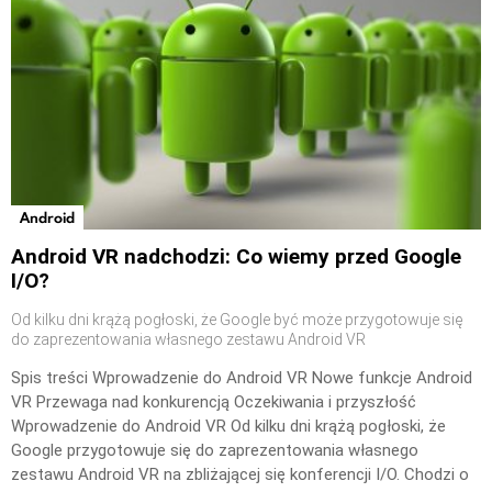
Android
Android VR nadchodzi: Co wiemy przed Google
I/O?
Od kilku dni krążą pogłoski, że Google być może przygotowuje się
do zaprezentowania własnego zestawu Android VR
Spis treści Wprowadzenie do Android VR Nowe funkcje Android
VR Przewaga nad konkurencją Oczekiwania i przyszłość
Wprowadzenie do Android VR Od kilku dni krążą pogłoski, że
Google przygotowuje się do zaprezentowania własnego
zestawu Android VR na zbliżającej się konferencji I/O. Chodzi o